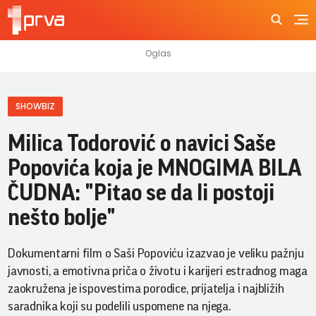
SHOWBIZ
Milica Todorović o navici Saše
Popovića koja je MNOGIMA BILA
ČUDNA: "Pitao se da li postoji
nešto bolje"
Dokumentarni film o Saši Popoviću izazvao je veliku pažnju
javnosti, a emotivna priča o životu i karijeri estradnog maga
zaokružena je ispovestima porodice, prijatelja i najbližih
saradnika koji su podelili uspomene na njega.