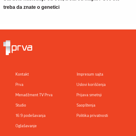
treba da znate o genetici
Kontakt
Impresum sajta
Prva
Uslovi korišćenja
Menadžment TV Prva
Prijava smetnji
Studio
Saopštenja
16:9 podešavanja
Politika privatnosti
Oglašavanje