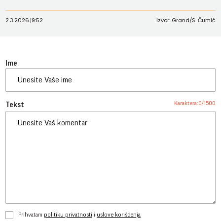
2.3.2026.
|
9:52
Izvor: Grand/S. Čumić
Ime
Karaktera:
0
/
1500
Tekst
Prihvatam
politiku privatnosti
i
uslove korišćenja