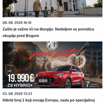
08. 08. 2026 16:10
Zašto je važno ići na liturgiju: Nedeljom se porodica
okuplja pred Bogom
03. 08. 2026 13:23
Hibrid broj 1 koji osvaja Evropu, sada po specijalnoj