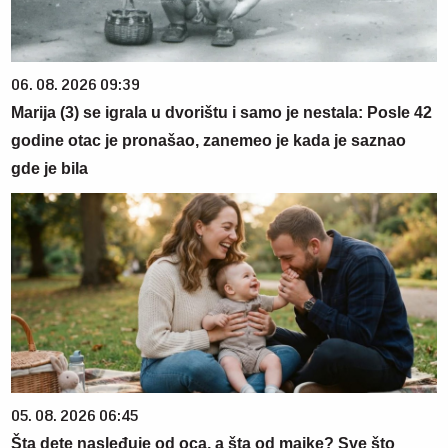
06. 08. 2026 09:39
Marija (3) se igrala u dvorištu i samo je nestala: Posle 42
godine otac je pronašao, zanemeo je kada je saznao
gde je bila
05. 08. 2026 06:45
Šta dete nasleđuje od oca, a šta od majke? Sve što