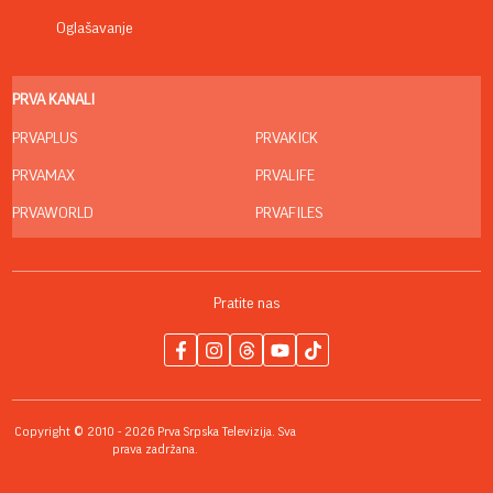
Oglašavanje
PRVA KANALI
PRVAPLUS
PRVAKICK
PRVAMAX
PRVALIFE
PRVAWORLD
PRVAFILES
Pratite nas
Copyright © 2010 - 2026 Prva Srpska Televizija. Sva
prava zadržana.