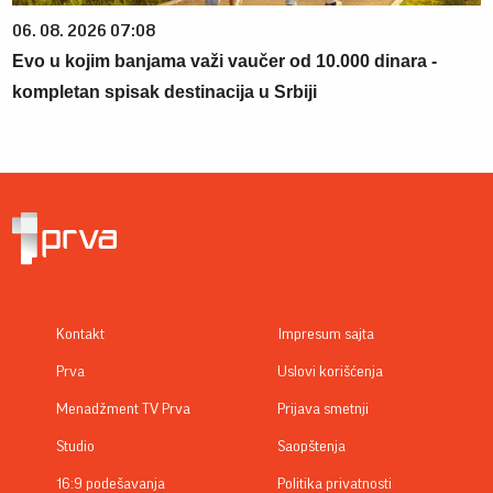
06. 08. 2026 07:08
Evo u kojim banjama važi vaučer od 10.000 dinara -
kompletan spisak destinacija u Srbiji
Kontakt
Impresum sajta
Prva
Uslovi korišćenja
Menadžment TV Prva
Prijava smetnji
Studio
Saopštenja
16:9 podešavanja
Politika privatnosti