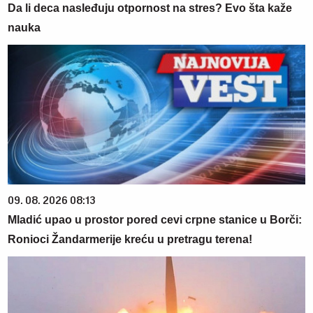
Da li deca nasleđuju otpornost na stres? Evo šta kaže
nauka
09. 08. 2026 08:13
Mladić upao u prostor pored cevi crpne stanice u Borči:
Ronioci Žandarmerije kreću u pretragu terena!