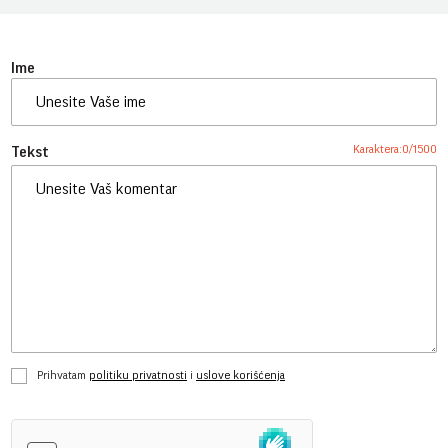
Ime
Karaktera:
0
/
1500
Tekst
Prihvatam
politiku privatnosti
i
uslove korišćenja