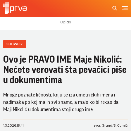
SHOWBIZ
Ovo je PRAVO IME Maje Nikolić:
Nećete verovati šta pevačici piše
u dokumentima
Mnoge poznate ličnosti, kriju se iza umetničkih imena i
nadimaka po kojima ih svi znamo, a malo ko bi rekao da
Maji Nikolić u dokumentima stoji drugo ime.
1.3.2026.
|
8:41
Izvor: Grand/S. Čumić