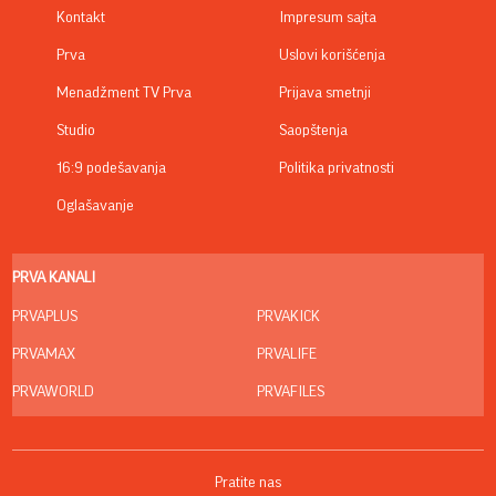
Kontakt
Impresum sajta
Prva
Uslovi korišćenja
Menadžment TV Prva
Prijava smetnji
Studio
Saopštenja
16:9 podešavanja
Politika privatnosti
Oglašavanje
PRVA KANALI
PRVAPLUS
PRVAKICK
PRVAMAX
PRVALIFE
PRVAWORLD
PRVAFILES
Pratite nas