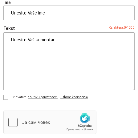
Ime
Karaktera:
0
/
1500
Tekst
Prihvatam
politiku privatnosti
i
uslove korišćenja