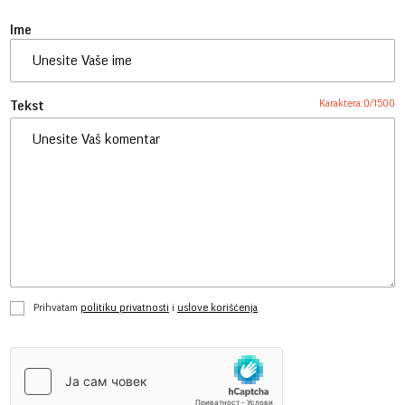
Ime
Karaktera:
0
/
1500
Tekst
Prihvatam
politiku privatnosti
i
uslove korišćenja