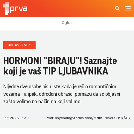
LJUBAV & VEZE
HORMONI "BIRAJU"! Saznajte
koji je vaš TIP LJUBAVNIKA
Nijedne dve osobe nisu iste kada je reč o romantičnim
vezama - a ipak, određeni obrasci pomažu da se objasni
zašto volimo na način na koji volimo.
18.2.2026.
|
18:30
Izvor: psychologytoday.com/Mark Travers Ph.D./J.G.