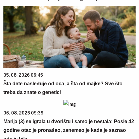
05. 08. 2026 06:45
Šta dete nasleđuje od oca, a šta od majke? Sve što
treba da znate o genetici
06. 08. 2026 09:39
Marija (3) se igrala u dvorištu i samo je nestala: Posle 42
godine otac je pronašao, zanemeo je kada je saznao
gde je bila