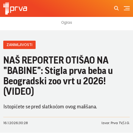
ZANIMLJIVOSTI
NAŠ REPORTER OTIŠAO NA
"BABINE": Stigla prva beba u
Beogradski zoo vrt u 2026!
(VIDEO)
Istopićete se pred slatkoćom ovog mališana.
16.1.2026.
|
10:28
Izvor: Prva TV/J.G.