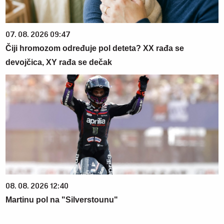
07. 08. 2026 09:47
Čiji hromozom određuje pol deteta? XX rađa se
devojčica, XY rađa se dečak
08. 08. 2026 12:40
Martinu pol na "Silverstounu"