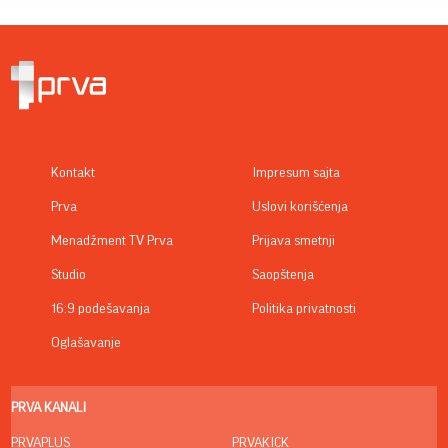
Kontakt
Impresum sajta
Prva
Uslovi korišćenja
Menadžment TV Prva
Prijava smetnji
Studio
Saopštenja
16:9 podešavanja
Politika privatnosti
Oglašavanje
PRVA KANALI
PRVAPLUS
PRVAKICK