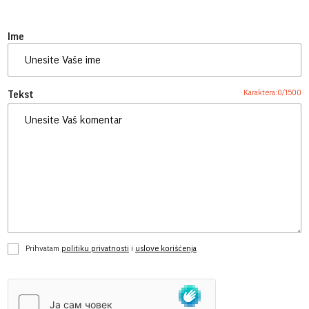
Ime
Karaktera:
0
/
1500
Tekst
Prihvatam
politiku privatnosti
i
uslove korišćenja