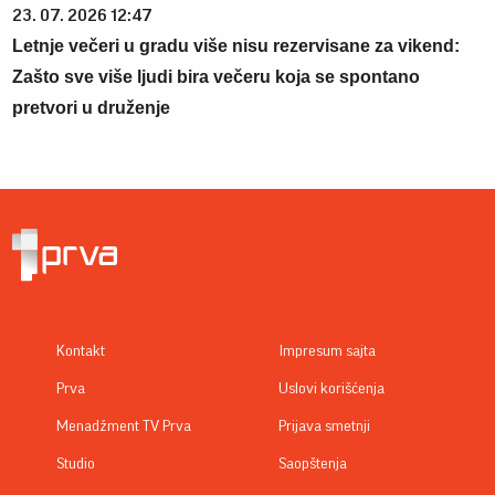
23. 07. 2026 12:47
Letnje večeri u gradu više nisu rezervisane za vikend:
Zašto sve više ljudi bira večeru koja se spontano
pretvori u druženje
Kontakt
Impresum sajta
Prva
Uslovi korišćenja
Menadžment TV Prva
Prijava smetnji
Studio
Saopštenja