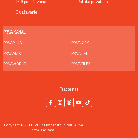
16:9 podešavanja
Politika privatnosti
Oglašavanje
PRVA KANALI
PRVAPLUS
PRVAKICK
PRVAMAX
PRVALIFE
PRVAWORLD
PRVAFILES
Pratite nas
Copyright © 2010 - 2026 Prva Srpska Televizija. Sva
prava zadržana.