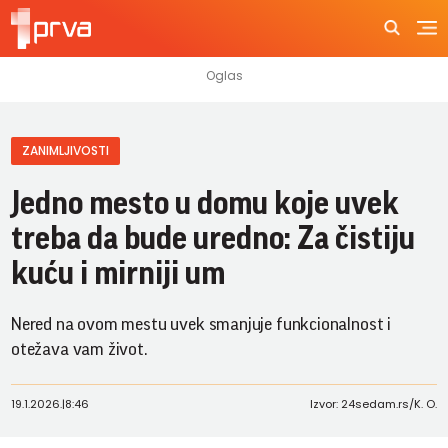
ZANIMLJIVOSTI
Jedno mesto u domu koje uvek
treba da bude uredno: Za čistiju
kuću i mirniji um
Nered na ovom mestu uvek smanjuje funkcionalnost i
otežava vam život.
19.1.2026.
|
8:46
Izvor: 24sedam.rs/K. O.