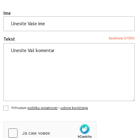
Ime
Karaktera:
0
/
1500
Tekst
Prihvatam
politiku privatnosti
i
uslove korišćenja