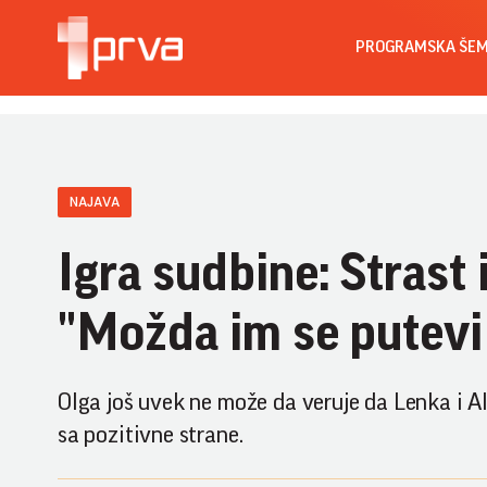
PROGRAMSKA ŠE
NAJAVA
Igra sudbine: Strast 
"Možda im se putevi
Olga još uvek ne može da veruje da Lenka i A
sa pozitivne strane.