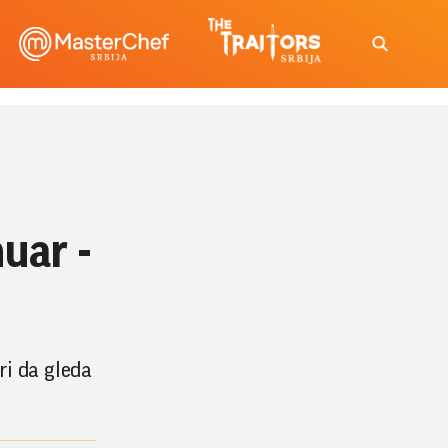
nuar -
ri da gleda