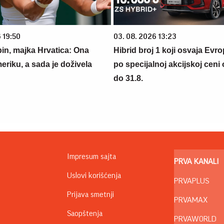
 19:50
03. 08. 2026 13:23
bin, majka Hrvatica: Ona
Hibrid broj 1 koji osvaja Evr
eriku, a sada je doživela
po specijalnoj akcijskoj ceni
do 31.8.
Impresum sajta
PRVA KANALI
Uslovi korišćenja
PRVAPLUS
Prijava smetnji
PRVAMAX
Saopštenja
PRVAWORLD