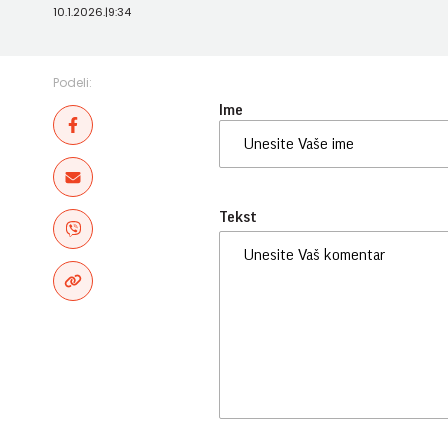
10.1.2026.
|
9:34
Podeli:
Ime
Tekst