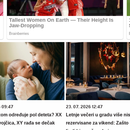
6 09:47
23. 07. 2026 12:47
zom određuje pol deteta? XX
Letnje večeri u gradu više ni
vojčica, XY rađa se dečak
rezervisane za vikend: Zašto 