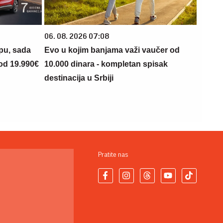
06. 08. 2026 07:08
opu, sada
Evo u kojim banjama važi vaučer od
 od 19.990€
10.000 dinara - kompletan spisak
destinacija u Srbiji
Pratite nas