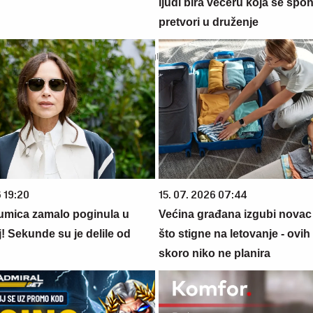
ljudi bira večeru koja se spo
pretvori u druženje
 19:20
15. 07. 2026 07:44
umica zamalo poginula u
Većina građana izgubi novac
! Sekunde su je delile od
što stigne na letovanje - ovih
skoro niko ne planira