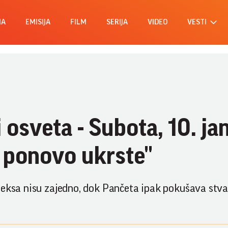
MA
EMISIJA
FILM
SERIJA
VIDEO
VESTI
i osveta - Subota, 10. ja
 ponovo ukrste"
leksa nisu zajedno, dok Pančeta ipak pokušava stva