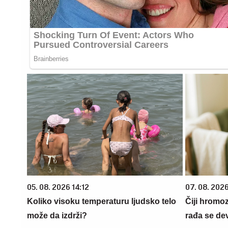
05. 08. 2026 14:12
07. 08. 202
Koliko visoku temperaturu ljudsko telo
Čiji hromo
može da izdrži?
rađa se de