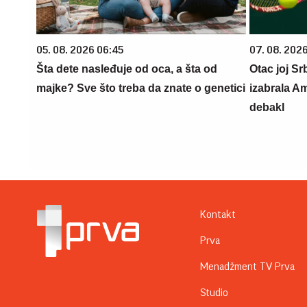
05. 08. 2026 06:45
07. 08. 2026
Šta dete nasleđuje od oca, a šta od
Otac joj Sr
majke? Sve što treba da znate o genetici
izabrala Am
debakl
Kontakt
Prva
Menadžment TV Prva
Studio