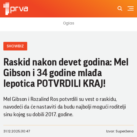
SHOWBIZ
Raskid nakon devet godina: Mel
Gibson i 34 godine mlađa
lepotica POTVRDILI KRAJ!
Mel Gibson i Rozalind Ros potvrdili su vest o raskidu,
navodeći da će nastaviti da budu najbolji mogući roditelji
sinu kojeg su dobili 2017. godine.
31.12.2025.
|
10:47
Izvor: Superžena