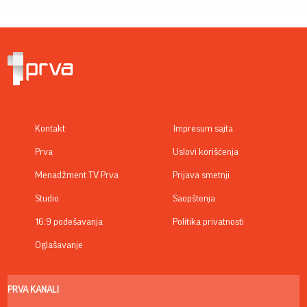
Kontakt
Impresum sajta
Prva
Uslovi korišćenja
Menadžment TV Prva
Prijava smetnji
Studio
Saopštenja
16:9 podešavanja
Politika privatnosti
Oglašavanje
PRVA KANALI