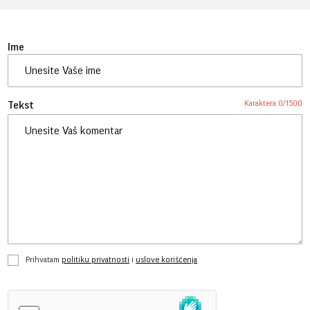
Ime
Karaktera:
0
/
1500
Tekst
Prihvatam
politiku privatnosti
i
uslove korišćenja