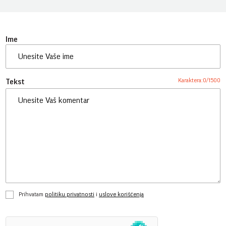
Ime
Karaktera:
0
/
1500
Tekst
Prihvatam
politiku privatnosti
i
uslove korišćenja