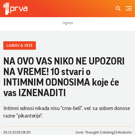
LJUBAV & VEZE
NA OVO VAS NIKO NE UPOZORI
NA VREME! 10 stvari o
INTIMNIM ODNOSIMA koje će
vas IZNENADITI
Intimni odnosi nikada nisu "crno-beli", već sa sobom donose
razne "pikanterije".
25.12.2025.
|
18:30
Izvor: Thought Catalog/24sata.hr