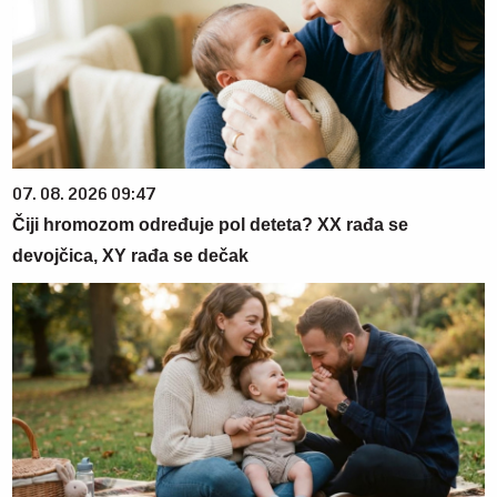
07. 08. 2026 09:47
Čiji hromozom određuje pol deteta? XX rađa se
devojčica, XY rađa se dečak