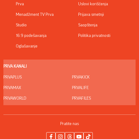
Prva
Uslovi korišćenja
Menadžment TV Prva
Prijava smetnji
Studio
Saopštenja
16:9 podešavanja
Politika privatnosti
Oglašavanje
PRVA KANALI
PRVAPLUS
PRVAKICK
PRVAMAX
PRVALIFE
PRVAWORLD
PRVAFILES
Pratite nas