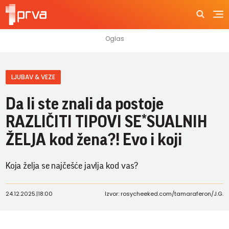
LJUBAV & VEZE
Da li ste znali da postoje
RAZLIČITI TIPOVI SE*SUALNIH
ŽELJA kod žena?! Evo i koji
Koja želja se najčešće javlja kod vas?
24.12.2025.
|
18:00
Izvor: rosycheeked.com/tamaraferon/J.G.