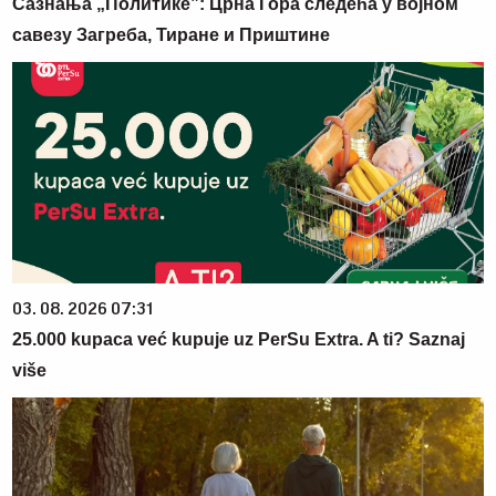
Сазнања „Политике”: Црна Гора следећа у војном
савезу Загреба, Тиране и Приштине
03. 08. 2026 07:31
25.000 kupaca već kupuje uz PerSu Extra. A ti? Saznaj
više