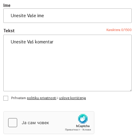
Ime
Karaktera:
0
/
1500
Tekst
Prihvatam
politiku privatnosti
i
uslove korišćenja