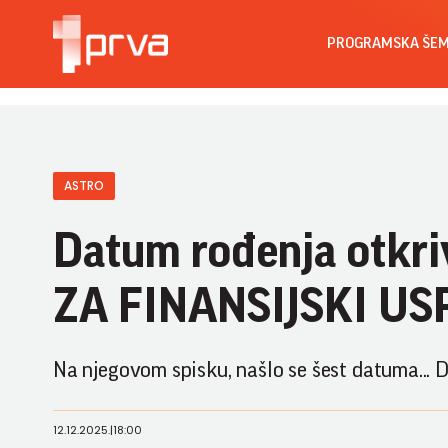
PROGRAMSKA ŠE
ASTRO
Datum rođenja otkri
ZA FINANSIJSKI US
Na njegovom spisku, našlo se šest datuma... D
12.12.2025.
|
18:00