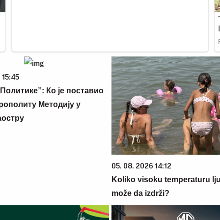
 15:45
Политике”: Ко је поставио
рополиту Методију у
аостру
05. 08. 2026 14:12
Koliko visoku temperaturu lj
može da izdrži?