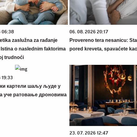
6 06:38
06. 08. 2026 20:17
netika zaslužna za rađanje
Provereno tera nesanicu: Sta
 Istina o naslednim faktorima
pored kreveta, spavaćete ka
oj trudnoći
 19:33
ки картели шаљу људе у
да уче ратовање дроновима
23. 07. 2026 12:47