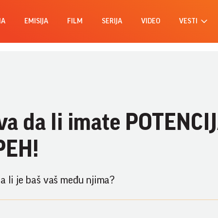
MA
EMISIJA
FILM
SERIJA
VIDEO
VESTI
va da li imate POTENCI
PEH!
a li je baš vaš među njima?