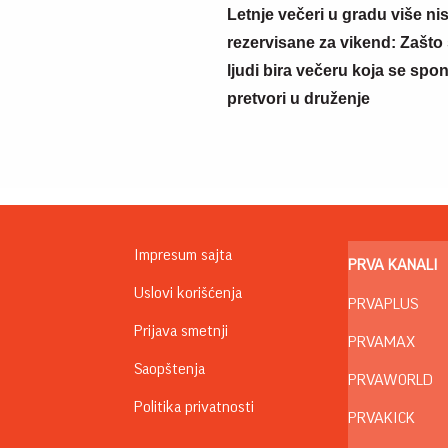
Letnje večeri u gradu više ni
rezervisane za vikend: Zašto 
ljudi bira večeru koja se spo
pretvori u druženje
Impresum sajta
PRVA KANALI
Uslovi korišćenja
PRVAPLUS
Prijava smetnji
PRVAMAX
Saopštenja
PRVAWORLD
Politika privatnosti
PRVAKICK