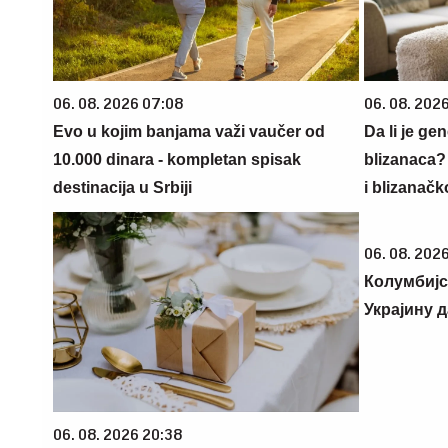
06. 08. 2026 07:08
06. 08. 202
Evo u kojim banjama važi vaučer od
Da li je ge
10.000 dinara - kompletan spisak
blizanaca?
destinacija u Srbiji
i blizanačk
06. 08. 2026
Колумбијс
Украјину 
06. 08. 2026 20:38