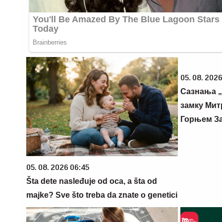
05. 08. 2026
Сазнања „
замку Мит
Горњем З
05. 08. 2026 06:45
Šta dete nasleđuje od oca, a šta od
majke? Sve što treba da znate o genetici