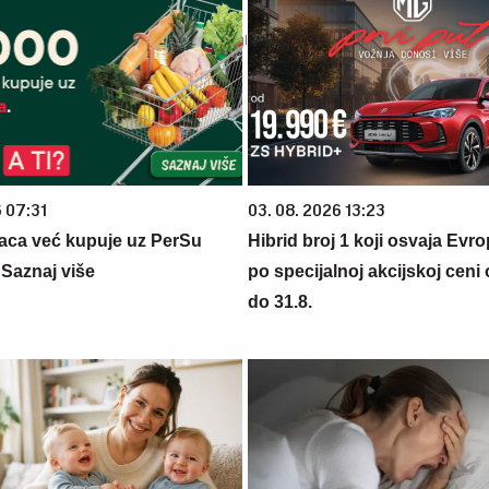
6 07:31
03. 08. 2026 13:23
aca već kupuje uz PerSu
Hibrid broj 1 koji osvaja Evr
? Saznaj više
po specijalnoj akcijskoj ceni
do 31.8.