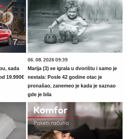
06. 08. 2026 09:39
opu, sada
Marija (3) se igrala u dvorištu i samo je
 od 19.990€
nestala: Posle 42 godine otac je
pronašao, zanemeo je kada je saznao
gde je bila