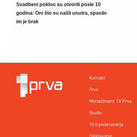
Svadbeni poklon su otvorili posle 10
godina: Oni što su našli unutra, spasilo
im je brak
Kontakt
Prva
Menadžment TV Prva
Studio
16:9 podešavanja
Oglašavanje