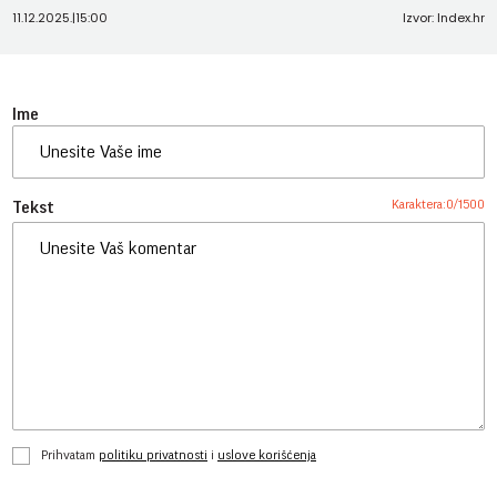
11.12.2025.
|
15:00
Izvor: Index.hr
Ime
Karaktera:
0
/
1500
Tekst
Prihvatam
politiku privatnosti
i
uslove korišćenja