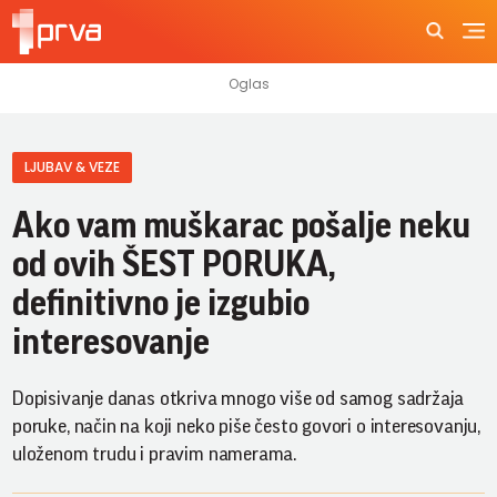
LJUBAV & VEZE
Ako vam muškarac pošalje neku
od ovih ŠEST PORUKA,
definitivno je izgubio
interesovanje
Dopisivanje danas otkriva mnogo više od samog sadržaja
poruke, način na koji neko piše često govori o interesovanju,
uloženom trudu i pravim namerama.