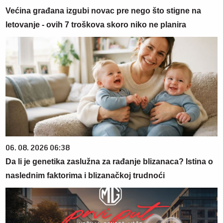
Većina građana izgubi novac pre nego što stigne na
letovanje - ovih 7 troškova skoro niko ne planira
06. 08. 2026 06:38
Da li je genetika zaslužna za rađanje blizanaca? Istina o
naslednim faktorima i blizanačkoj trudnoći