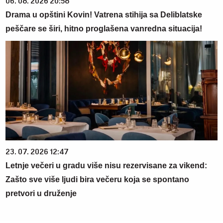
06. 08. 2026 20:58
Drama u opštini Kovin! Vatrena stihija sa Deliblatske
peščare se širi, hitno proglašena vanredna situacija!
23. 07. 2026 12:47
Letnje večeri u gradu više nisu rezervisane za vikend:
Zašto sve više ljudi bira večeru koja se spontano
pretvori u druženje