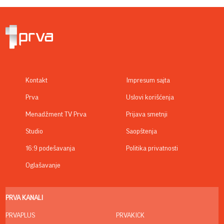
Kontakt
Impresum sajta
Prva
Uslovi korišćenja
Menadžment TV Prva
Prijava smetnji
Studio
Saopštenja
16:9 podešavanja
Politika privatnosti
Oglašavanje
PRVA KANALI
PRVAPLUS
PRVAKICK