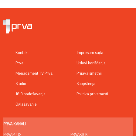
Kontakt
Impresum sajta
Prva
Uslovi korišćenja
Menadžment TV Prva
Prijava smetnji
Studio
Saopštenja
16:9 podešavanja
Politika privatnosti
Oglašavanje
PRVA KANALI
PRVAPLUS
PRVAKICK