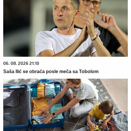
06. 08. 2026 21:10
Saša Ilić se obraća posle meča sa Tobolom