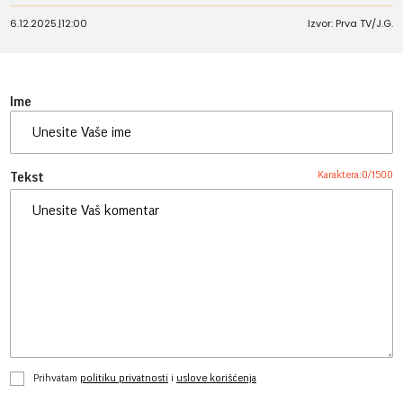
6.12.2025.
|
12:00
Izvor: Prva TV/J.G.
Ime
Karaktera:
0
/
1500
Tekst
Prihvatam
politiku privatnosti
i
uslove korišćenja