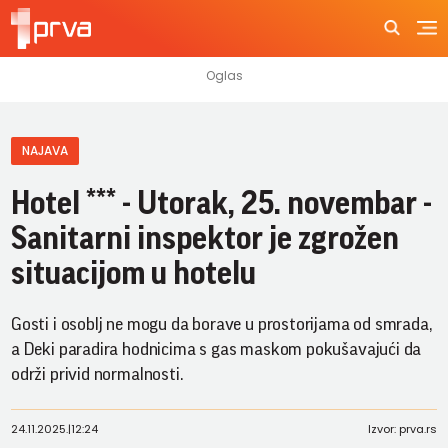
NAJAVA
Hotel *** - Utorak, 25. novembar -
Sanitarni inspektor je zgrožen
situacijom u hotelu
Gosti i osoblj ne mogu da borave u prostorijama od smrada,
a Deki paradira hodnicima s gas maskom pokušavajući da
održi privid normalnosti.
24.11.2025.
|
12:24
Izvor: prva.rs