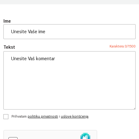
Ime
Karaktera:
0
/
1500
Tekst
Prihvatam
politiku privatnosti
i
uslove korišćenja