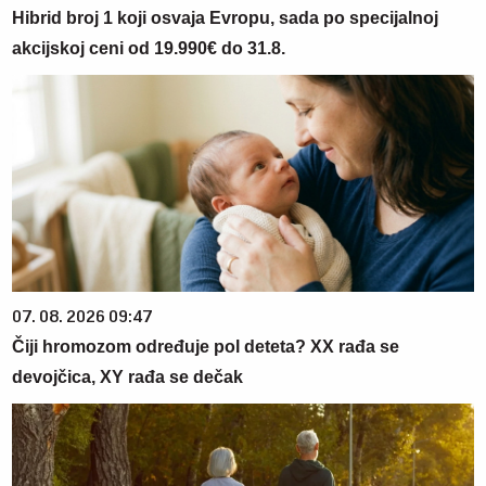
Hibrid broj 1 koji osvaja Evropu, sada po specijalnoj
akcijskoj ceni od 19.990€ do 31.8.
07. 08. 2026 09:47
Čiji hromozom određuje pol deteta? XX rađa se
devojčica, XY rađa se dečak