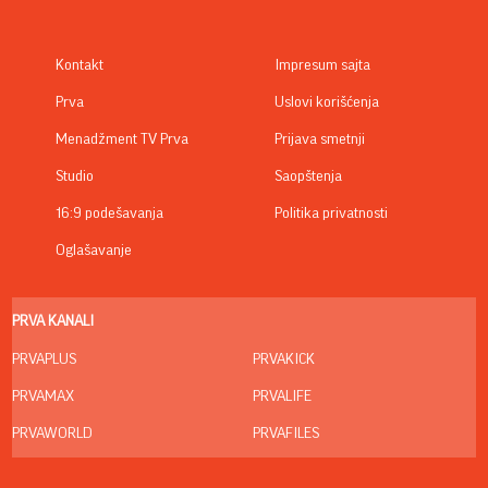
Kontakt
Impresum sajta
Prva
Uslovi korišćenja
Menadžment TV Prva
Prijava smetnji
Studio
Saopštenja
16:9 podešavanja
Politika privatnosti
Oglašavanje
PRVA KANALI
PRVAPLUS
PRVAKICK
PRVAMAX
PRVALIFE
PRVAWORLD
PRVAFILES