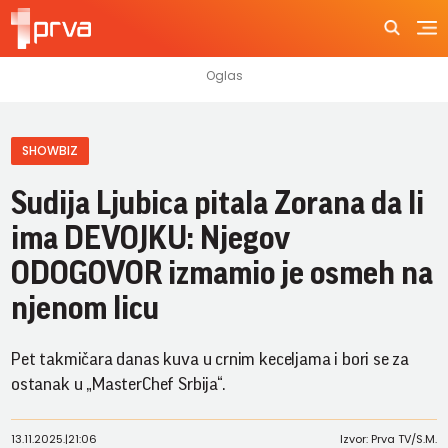
SHOWBIZ
Sudija Ljubica pitala Zorana da li
ima DEVOJKU: Njegov
ODOGOVOR izmamio je osmeh na
njenom licu
Pet takmičara danas kuva u crnim keceljama i bori se za
ostanak u „MasterChef Srbija“.
13.11.2025.
|
21:06
Izvor: Prva TV/S.M.