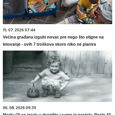
15. 07. 2026 07:44
Većina građana izgubi novac pre nego što stigne na
letovanje - ovih 7 troškova skoro niko ne planira
06. 08. 2026 09:39
Marija (3) se igrala u dvorištu i samo je nestala: Posle 42