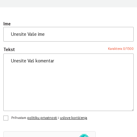
Ime
Karaktera:
0
/
1500
Tekst
Prihvatam
politiku privatnosti
i
uslove korišćenja