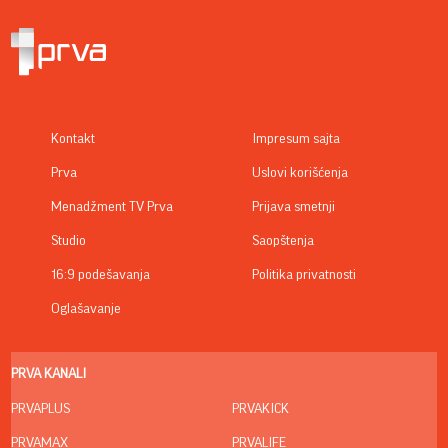
Kontakt
Impresum sajta
Prva
Uslovi korišćenja
Menadžment TV Prva
Prijava smetnji
Studio
Saopštenja
16:9 podešavanja
Politika privatnosti
Oglašavanje
PRVA KANALI
PRVAPLUS
PRVAKICK
PRVAMAX
PRVALIFE