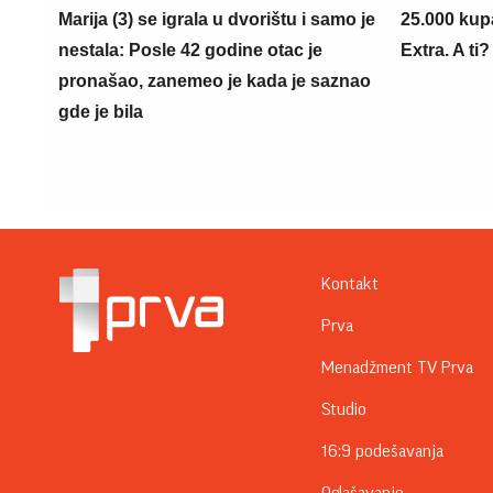
Marija (3) se igrala u dvorištu i samo je
25.000 kup
nestala: Posle 42 godine otac je
Extra. A ti
pronašao, zanemeo je kada je saznao
gde je bila
Kontakt
Prva
Menadžment TV Prva
Studio
16:9 podešavanja
Oglašavanje