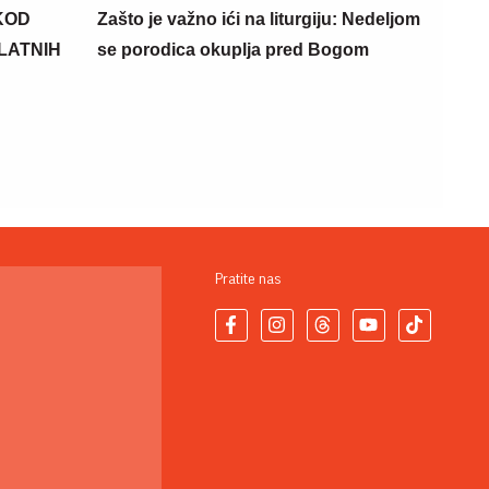
KOD
Zašto je važno ići na liturgiju: Nedeljom
PLATNIH
se porodica okuplja pred Bogom
Pratite nas