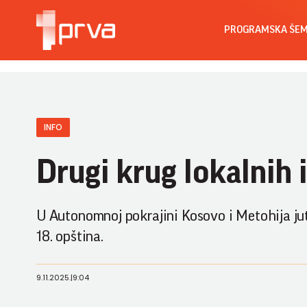
PROGRAMSKA ŠE
INFO
Drugi krug lokalnih 
U Autonomnoj pokrajini Kosovo i Metohija jut
18. opština.
9.11.2025.
|
9:04