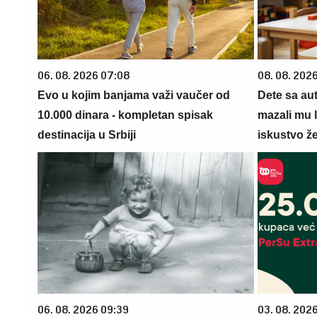
06. 08. 2026 07:08
08. 08. 2026
Evo u kojim banjama važi vaučer od
Dete sa au
10.000 dinara - kompletan spisak
mazali mu 
destinacija u Srbiji
iskustvo že
06. 08. 2026 09:39
03. 08. 202