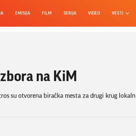
MA
EMISIJA
FILM
SERIJA
VIDEO
VESTI
izbora na KiM
ros su otvorena biračka mesta za drugi krug lokaln