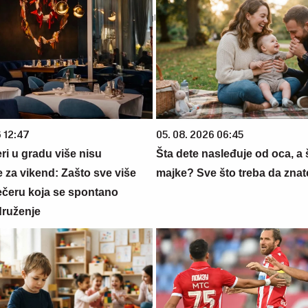
6 12:47
05. 08. 2026 06:45
ri u gradu više nisu
Šta dete nasleđuje od oca, a 
 za vikend: Zašto sve više
majke? Sve što treba da znate
večeru koja se spontano
druženje