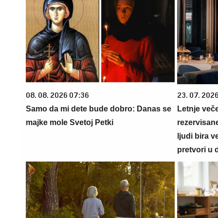
08. 08. 2026 07:36
23. 07. 202
Samo da mi dete bude dobro: Danas se
Letnje veče
majke mole Svetoj Petki
rezervisane
ljudi bira 
pretvori u 