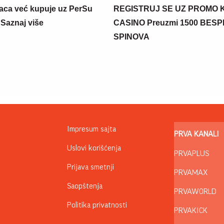
aca već kupuje uz PerSu
REGISTRUJ SE UZ PROMO 
? Saznaj više
CASINO Preuzmi 1500 BES
SPINOVA
Impresum sajta
PRVA KANALI
Uslovi korišćenja
PRVAPLUS
Prijava smetnji
PRVAMAX
Saopštenja
PRVAWORLD
Politika privatnosti
PRVAKICK