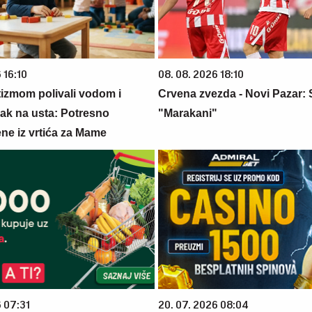
 16:10
08. 08. 2026 18:10
tizmom polivali vodom i
Crvena zvezda - Novi Pazar: 
lak na usta: Potresno
"Marakani"
ne iz vrtića za Mame
6 07:31
20. 07. 2026 08:04