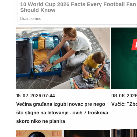
15. 07. 2026 07:44
08. 08. 202
Većina građana izgubi novac pre nego
Vučić: "Zbo
što stigne na letovanje - ovih 7 troškova
skoro niko ne planira