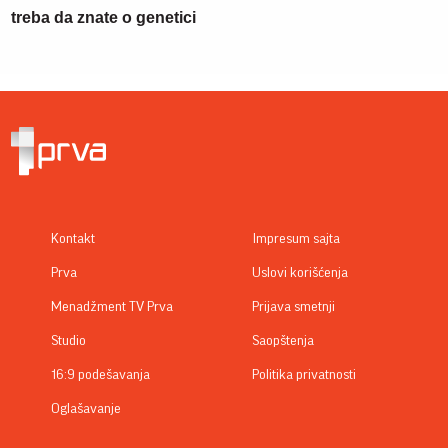
treba da znate o genetici
Kontakt
Impresum sajta
Prva
Uslovi korišćenja
Menadžment TV Prva
Prijava smetnji
Studio
Saopštenja
16:9 podešavanja
Politika privatnosti
Oglašavanje