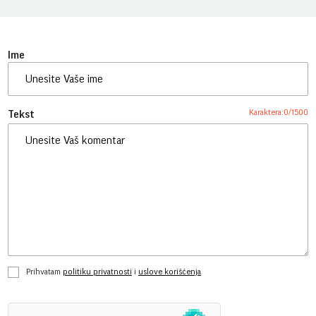
Ime
Karaktera:
0
/
1500
Tekst
Prihvatam
politiku privatnosti
i
uslove korišćenja