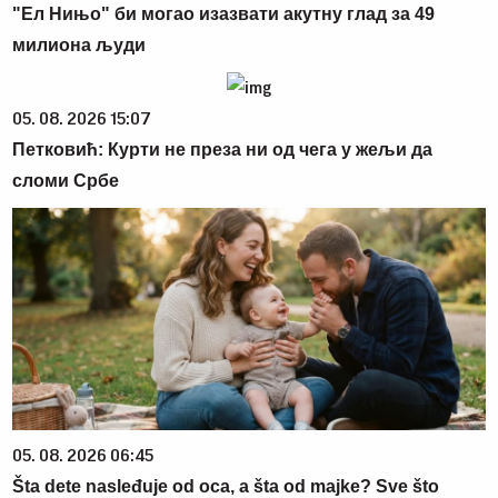
"Ел Нињо" би могао изазвати акутну глад за 49
милиона људи
05. 08. 2026 15:07
Петковић: Курти не преза ни од чега у жељи да
сломи Србе
05. 08. 2026 06:45
Šta dete nasleđuje od oca, a šta od majke? Sve što