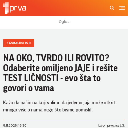
ZANIMLJIVOSTI
NA OKO, TVRDO ILI ROVITO?
Odaberite omiljeno JAJE i rešite
TEST LIČNOSTI - evo šta to
govori o vama
Kažu da način na koji volimo da jedemo jaja može otkriti
mnogo više o nama nego što bismo pomislili.
8.11.2025.
|
16:30
Izvor: prva.rs/J.G.