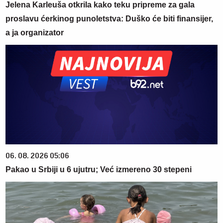
Jelena Karleuša otkrila kako teku pripreme za gala
proslavu ćerkinog punoletstva: Duško će biti finansijer,
a ja organizator
06. 08. 2026 05:06
Pakao u Srbiji u 6 ujutru; Već izmereno 30 stepeni