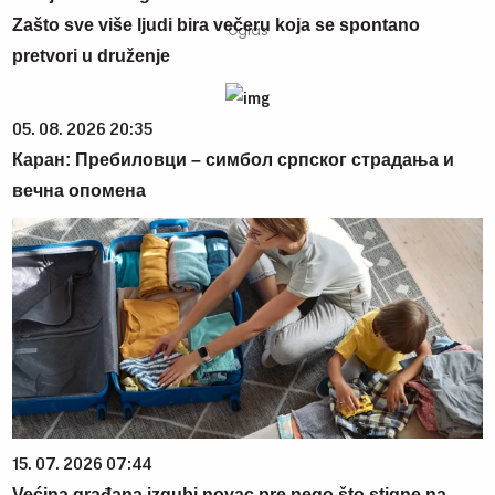
Zašto sve više ljudi bira večeru koja se spontano
pretvori u druženje
05. 08. 2026 20:35
Каран: Пребиловци – симбол српског страдања и
вечна опомена
15. 07. 2026 07:44
Većina građana izgubi novac pre nego što stigne na