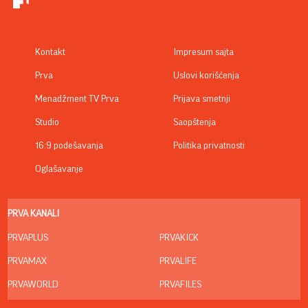
Kontakt
Impresum sajta
Prva
Uslovi korišćenja
Menadžment TV Prva
Prijava smetnji
Studio
Saopštenja
16:9 podešavanja
Politika privatnosti
Oglašavanje
PRVA KANALI
PRVAPLUS
PRVAKICK
PRVAMAX
PRVALIFE
PRVAWORLD
PRVAFILES