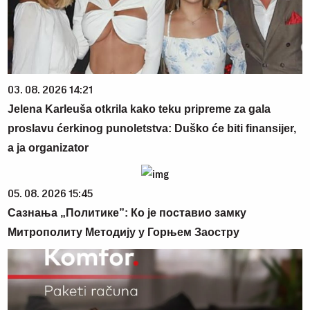
03. 08. 2026 14:21
Jelena Karleuša otkrila kako teku pripreme za gala
proslavu ćerkinog punoletstva: Duško će biti finansijer,
a ja organizator
05. 08. 2026 15:45
Сазнања „Политике”: Ко је поставио замку
Митрополиту Методију у Горњем Заостру