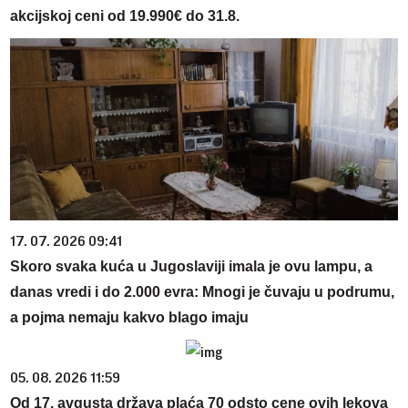
akcijskoj ceni od 19.990€ do 31.8.
17. 07. 2026 09:41
Skoro svaka kuća u Jugoslaviji imala je ovu lampu, a
danas vredi i do 2.000 evra: Mnogi je čuvaju u podrumu,
a pojma nemaju kakvo blago imaju
05. 08. 2026 11:59
Od 17. avgusta država plaća 70 odsto cene ovih lekova