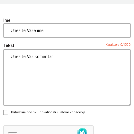
Ime
Karaktera:
0
/
1500
Tekst
Prihvatam
politiku privatnosti
i
uslove korišćenja