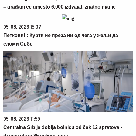
– građani će umesto 6.000 izdvajati znatno manje
05. 08. 2026 15:07
Петковић: Курти не преза ни од чега у жељи да
сломи Србе
05. 08. 2026 11:59
Centralna Srbija dobija bolnicu od čak 12 spratova -
država ulaže 85 miliona evra