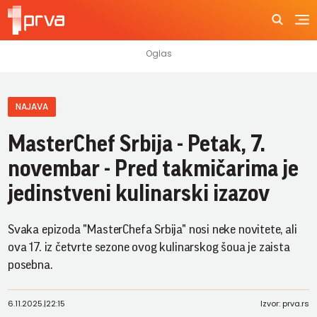
NAJAVA
MasterChef Srbija - Petak, 7.
novembar - Pred takmičarima je
jedinstveni kulinarski izazov
Svaka epizoda "MasterChefa Srbija" nosi neke novitete, ali
ova 17. iz četvrte sezone ovog kulinarskog šoua je zaista
posebna.
6.11.2025.
|
22:15
Izvor: prva.rs