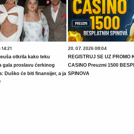
 14:21
20. 07. 2026 08:04
euša otkrila kako teku
REGISTRUJ SE UZ PROMO 
a gala proslavu ćerkinog
CASINO Preuzmi 1500 BES
: Duško će biti finansijer, a ja
SPINOVA
r