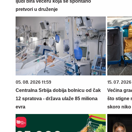
ljudi bira večeru koja se spontano
pretvori u druženje
05. 08. 2026 11:59
15. 07. 2026
Centralna Srbija dobija bolnicu od čak
Većina gra
12 spratova - država ulaže 85 miliona
što stigne 
evra
skoro niko 