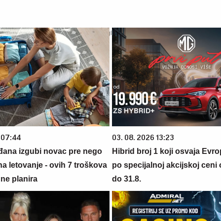
 07:44
03. 08. 2026 13:23
đana izgubi novac pre nego
Hibrid broj 1 koji osvaja Evr
na letovanje - ovih 7 troškova
po specijalnoj akcijskoj ceni
ne planira
do 31.8.