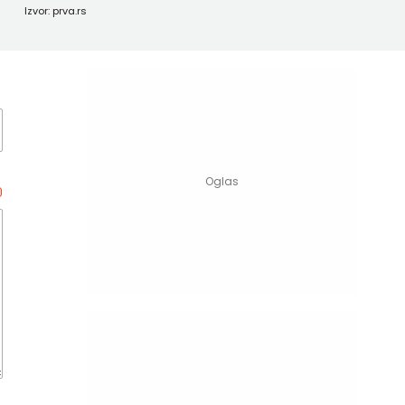
Izvor: prva.rs
0