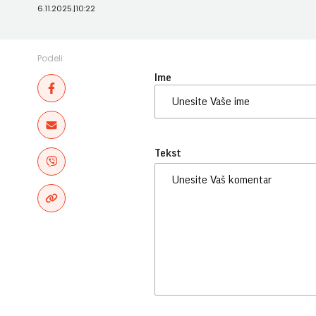
6.11.2025.
|
10:22
Podeli:
Ime
Tekst