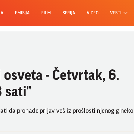
MA
EMISIJA
FILM
SERIJA
VIDEO
VESTI
i osveta - Četvrtak, 6.
 sati"
ti da pronađe prljav veš iz prošlosti njenog gineko