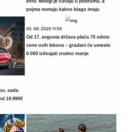
evra: Mnogi je čuvaju u podrumu, a
pojma nemaju kakvo blago imaju
05. 08. 2026 11:59
Od 17. avgusta država plaća 70 odsto
cene ovih lekova – građani će umesto
6.000 izdvajati znatno manje
opu, sada
 od 19.990€