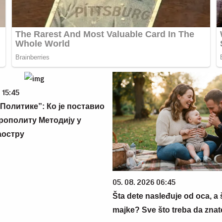
 15:45
Политике”: Ко је поставио
рополиту Методију у
аостру
05. 08. 2026 06:45
Šta dete nasleđuje od oca, a 
majke? Sve što treba da znate