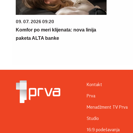
09. 07. 2026 09:20
Komfor po meri klijenata: nova linija
paketa ALTA banke
Kontakt
Prva
Menadžment TV Prva
Studio
16:9 podešavanja