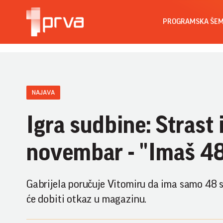
PROGRAMSKA ŠE
NAJAVA
Igra sudbine: Strast 
novembar - "Imaš 48
Gabrijela poručuje Vitomiru da ima samo 48 sa
će dobiti otkaz u magazinu.