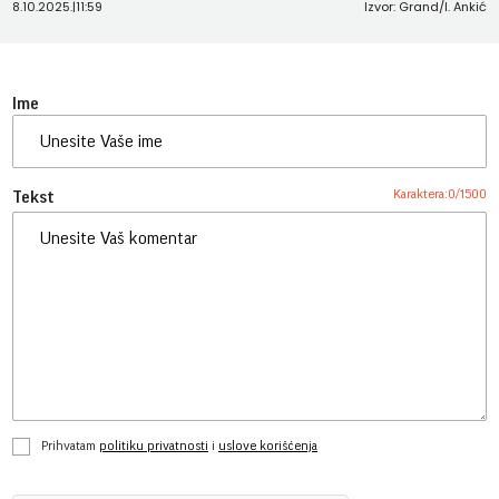
8.10.2025.
|
11:59
Izvor: Grand/I. Ankić
Ime
Karaktera:
0
/
1500
Tekst
Prihvatam
politiku privatnosti
i
uslove korišćenja