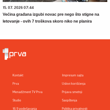
15. 07. 2026 07:44
Većina građana izgubi novac pre nego što stigne na
letovanje - ovih 7 troškova skoro niko ne planira
Kontakt
Impresum sajta
Prva
Uslovi korišćenja
Menadžment TV Prva
Prijava smetnji
Studio
Saopštenja
16:9 podešavanja
Politika privatnosti