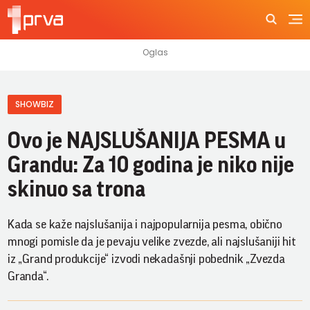
SHOWBIZ
Ovo je NAJSLUŠANIJA PESMA u
Grandu: Za 10 godina je niko nije
skinuo sa trona
Kada se kaže najslušanija i najpopularnija pesma, obično
mnogi pomisle da je pevaju velike zvezde, ali najslušaniji hit
iz „Grand produkcije“ izvodi nekadašnji pobednik „Zvezda
Granda“.