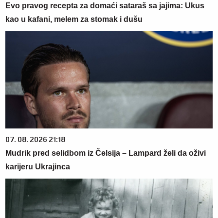
Evo pravog recepta za domaći sataraš sa jajima: Ukus
kao u kafani, melem za stomak i dušu
07. 08. 2026 21:18
Mudrik pred selidbom iz Čelsija – Lampard želi da oživi
karijeru Ukrajinca