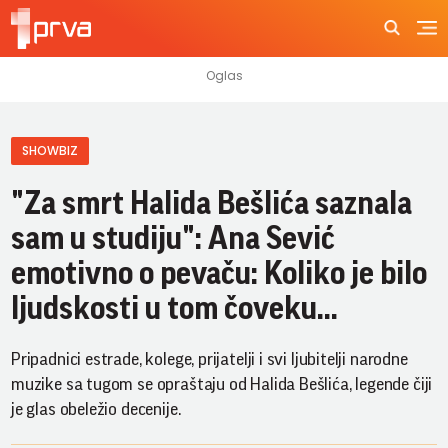
SHOWBIZ
"Za smrt Halida Bešlića saznala
sam u studiju": Ana Sević
emotivno o pevaču: Koliko je bilo
ljudskosti u tom čoveku…
Pripadnici estrade, kolege, prijatelji i svi ljubitelji narodne
muzike sa tugom se opraštaju od Halida Bešlića, legende čiji
je glas obeležio decenije.