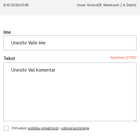
8.10.2025.
|
11:45
Izvor: Grand/K. Marković / A. Dačić
Ime
Karaktera:
0
/
1500
Tekst
Prihvatam
politiku privatnosti
i
uslove korišćenja