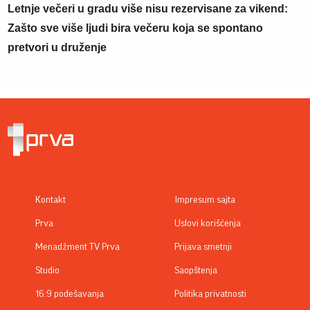
Letnje večeri u gradu više nisu rezervisane za vikend:
Zašto sve više ljudi bira večeru koja se spontano
pretvori u druženje
Kontakt
Impresum sajta
Prva
Uslovi korišćenja
Menadžment TV Prva
Prijava smetnji
Studio
Saopštenja
16:9 podešavanja
Politika privatnosti