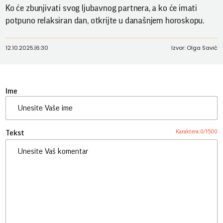
Ko će zbunjivati svog ljubavnog partnera, a ko će imati
potpuno relaksiran dan, otkrijte u današnjem horoskopu.
12.10.2025.
|
6:30
Izvor: Olga Savić
Ime
Karaktera:
0
/
1500
Tekst