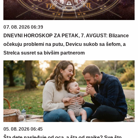
07. 08. 2026 06:39
DNEVNI HOROSKOP ZA PETAK, 7. AVGUST: Blizance
očekuju problemi na putu, Devicu sukob sa šefom, a
Strelca susret sa bivšim partnerom
05. 08. 2026 06:45
Šta dete nasleđuje od oca, a šta od majke? Sve što