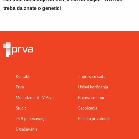
treba da znate o genetici
Kontakt
Impresum sajta
Prva
Uslovi korišćenja
Menadžment TV Prva
Prijava smetnji
Studio
Saopštenja
16:9 podešavanja
Politika privatnosti
Oglašavanje