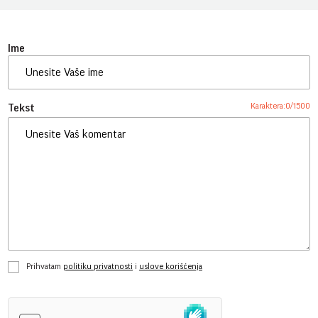
Ime
Karaktera:
0
/
1500
Tekst
Prihvatam
politiku privatnosti
i
uslove korišćenja