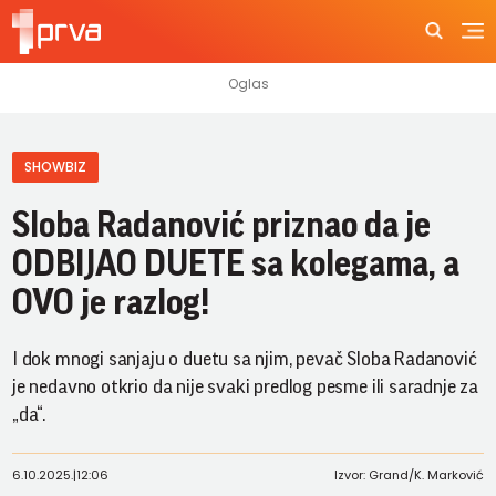
SHOWBIZ
Sloba Radanović priznao da je
ODBIJAO DUETE sa kolegama, a
OVO je razlog!
I dok mnogi sanjaju o duetu sa njim, pevač Sloba Radanović
je nedavno otkrio da nije svaki predlog pesme ili saradnje za
„da“.
6.10.2025.
|
12:06
Izvor: Grand/K. Marković