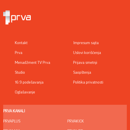
Kontakt
Impresum sajta
Prva
Uslovi korišćenja
Menadžment TV Prva
Prijava smetnji
Studio
Saopštenja
16:9 podešavanja
Politika privatnosti
Oglašavanje
PRVA KANALI
PRVAPLUS
PRVAKICK