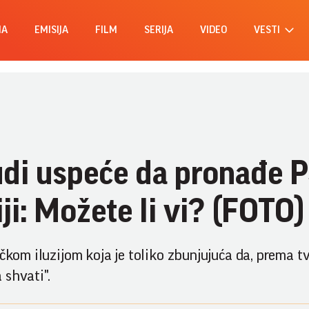
MA
EMISIJA
FILM
SERIJA
VIDEO
VESTI
udi uspeće da pronađe 
iji: Možete li vi? (FOTO)
ičkom iluzijom koja je toliko zbunjujuća da, prema t
 shvati".