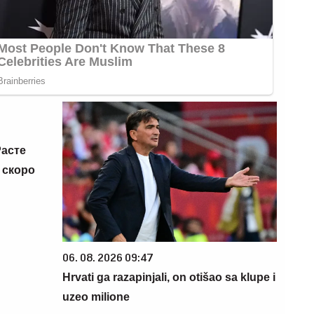
Расте
е скоро
06. 08. 2026 09:47
Hrvati ga razapinjali, on otišao sa klupe i
uzeo milione