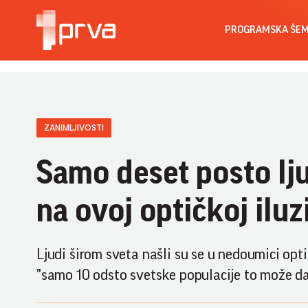
PROGRAMSKA ŠE
ZANIMLJIVOSTI
Samo deset posto lj
na ovoj optičkoj iluz
Ljudi širom sveta našli su se u nedoumici opt
"samo 10 odsto svetske populacije to može da