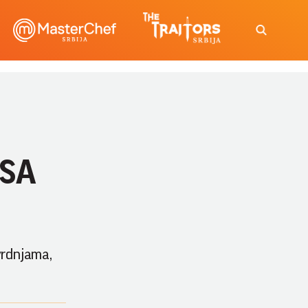
PSA
vrdnjama,