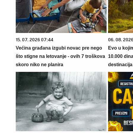
15. 07. 2026 07:44
06. 08. 202
Većina građana izgubi novac pre nego
Evo u koji
što stigne na letovanje - ovih 7 troškova
10.000 din
skoro niko ne planira
destinacija 