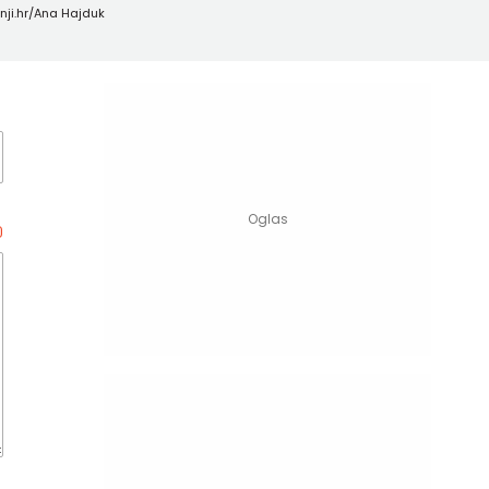
rnji.hr/Ana Hajduk
0