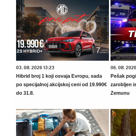
03. 08. 2026 13:23
06. 08. 2026
Hibrid broj 1 koji osvaja Evropu, sada
Pešak pogi
po specijalnoj akcijskoj ceni od 19.990€
zarobljen 
do 31.8.
Zemunu