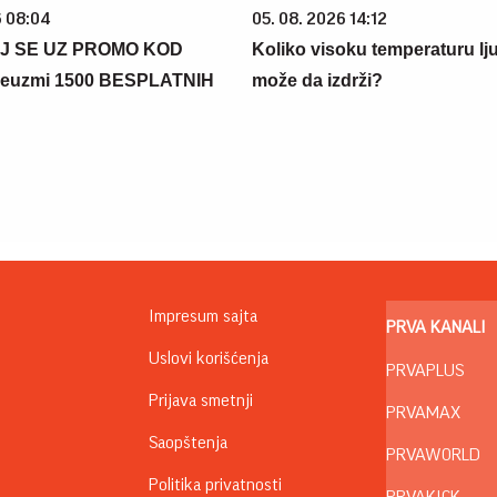
6 08:04
05. 08. 2026 14:12
J SE UZ PROMO KOD
Koliko visoku temperaturu lj
euzmi 1500 BESPLATNIH
može da izdrži?
Impresum sajta
PRVA KANALI
Uslovi korišćenja
PRVAPLUS
Prijava smetnji
PRVAMAX
Saopštenja
PRVAWORLD
Politika privatnosti
PRVAKICK