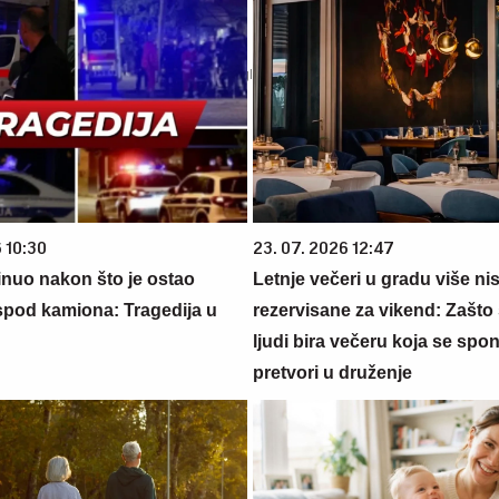
 10:30
23. 07. 2026 12:47
nuo nakon što je ostao
Letnje večeri u gradu više ni
ispod kamiona: Tragedija u
rezervisane za vikend: Zašto 
ljudi bira večeru koja se spo
pretvori u druženje