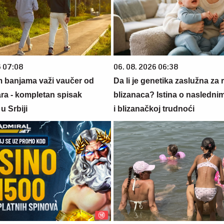
6 07:08
06. 08. 2026 06:38
m banjama važi vaučer od
Da li je genetika zaslužna za 
ara - kompletan spisak
blizanaca? Istina o nasledni
u Srbiji
i blizanačkoj trudnoći