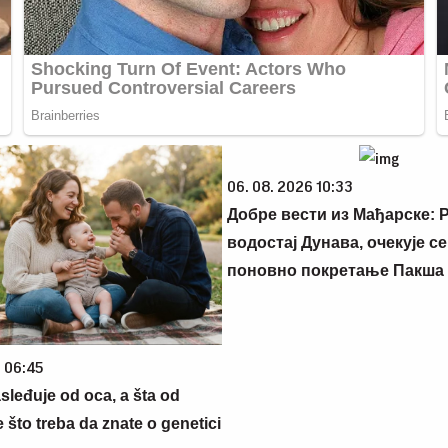
06. 08. 2026 10:33
Добре вести из Мађарске: 
водостај Дунава, очекује с
поновно покретање Пакша
6 06:45
sleđuje od oca, a šta od
što treba da znate o genetici