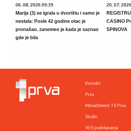
06. 08. 2026 09:39
20. 07. 202
Marija (3) se igrala u dvorištu i samo je
REGISTRU
nestala: Posle 42 godine otac je
CASINO Pr
pronašao, zanemeo je kada je saznao
SPINOVA
gde je bila
Kontakt
Prva
Menadžment TV Prva
Studio
16:9 podešavanja