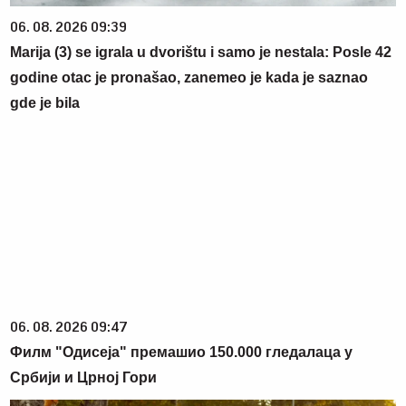
06. 08. 2026 09:39
Marija (3) se igrala u dvorištu i samo je nestala: Posle 42
godine otac je pronašao, zanemeo je kada je saznao
gde je bila
06. 08. 2026 09:47
Филм "Одисеја" премашио 150.000 гледалаца у
Србији и Црној Гори