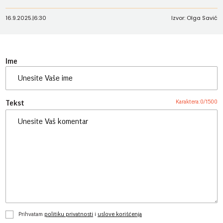
16.9.2025.
|
6:30
Izvor: Olga Savić
Ime
Karaktera:
0
/
1500
Tekst
Prihvatam
politiku privatnosti
i
uslove korišćenja