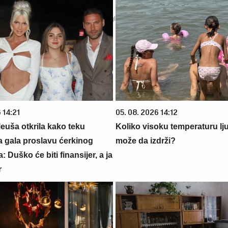
 14:21
05. 08. 2026 14:12
euša otkrila kako teku
Koliko visoku temperaturu lj
a gala proslavu ćerkinog
može da izdrži?
: Duško će biti finansijer, a ja
r