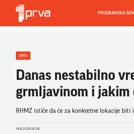
PROGRAMSKA ŠE
INFO
Danas nestabilno vr
grmljavinom i jakim
RHMZ ističe da će za konkretne lokacije biti
14.9.2025.
|
9:26