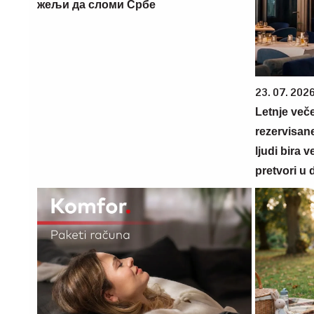
жељи да сломи Србе
23. 07. 202
Letnje veče
rezervisane
ljudi bira 
pretvori u 