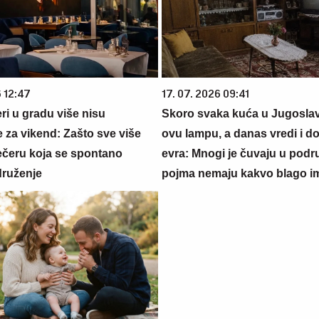
6 12:47
17. 07. 2026 09:41
ri u gradu više nisu
Skoro svaka kuća u Jugoslavij
 za vikend: Zašto sve više
ovu lampu, a danas vredi i do
večeru koja se spontano
evra: Mnogi je čuvaju u podr
druženje
pojma nemaju kakvo blago i