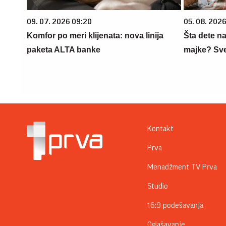
09. 07. 2026 09:20
05. 08. 202
Komfor po meri klijenata: nova linija
Šta dete na
paketa ALTA banke
majke? Sve 
Kontakt
Prva
Menadžment TV Prva
Studio
16:9 podešavanja
Oglašavanje