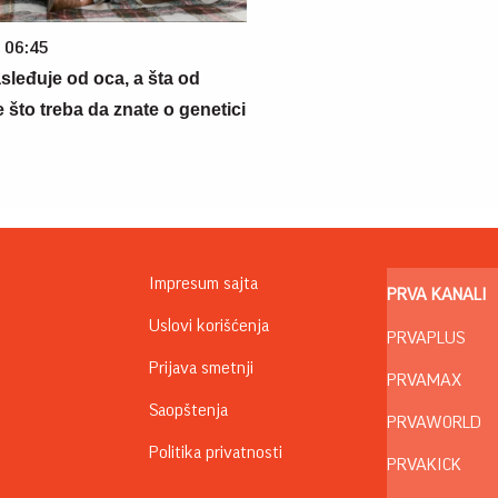
6 06:45
sleđuje od oca, a šta od
što treba da znate o genetici
Impresum sajta
PRVA KANALI
Uslovi korišćenja
PRVAPLUS
Prijava smetnji
PRVAMAX
Saopštenja
PRVAWORLD
Politika privatnosti
PRVAKICK