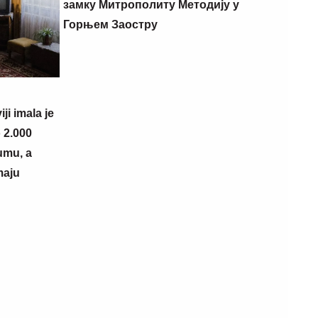
замку Митрополиту Методију у
Горњем Заостру
i imala je
 2.000
umu, a
maju