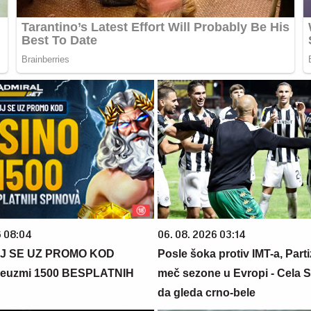
6 08:04
06. 08. 2026 03:14
J SE UZ PROMO KOD
Posle šoka protiv IMT-a, Parti
euzmi 1500 BESPLATNIH
meč sezone u Evropi - Cela S
da gleda crno-bele