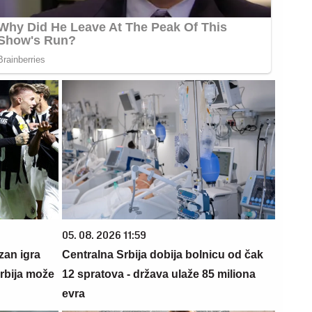
05. 08. 2026 11:59
zan igra
Centralna Srbija dobija bolnicu od čak
rbija može
12 spratova - država ulaže 85 miliona
evra