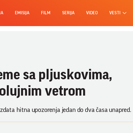
MA
EMISIJA
FILM
SERIJA
VIDEO
VESTI
eme sa pljuskovima,
 olujnim vetrom
 izdata hitna upozorenja jedan do dva časa unapred.