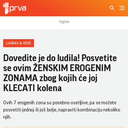
LJUBAV & VEZE
Dovedite je do ludila! Posvetite
se ovim ŽENSKIM EROGENIM
ZONAMA zbog kojih će joj
KLECATI kolena
Ovih 7 erogenih zona su posebno osetljive, pa se možete
posvetiti jednoj ili još bolje, napraviti kombinaciju nekoliko
njih.