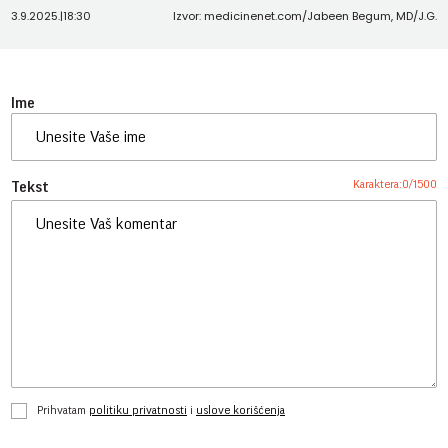
3.9.2025.
|
18:30
Izvor: medicinenet.com/Jabeen Begum, MD/J.G.
Ime
Karaktera:
0
/
1500
Tekst
Prihvatam
politiku privatnosti
i
uslove korišćenja