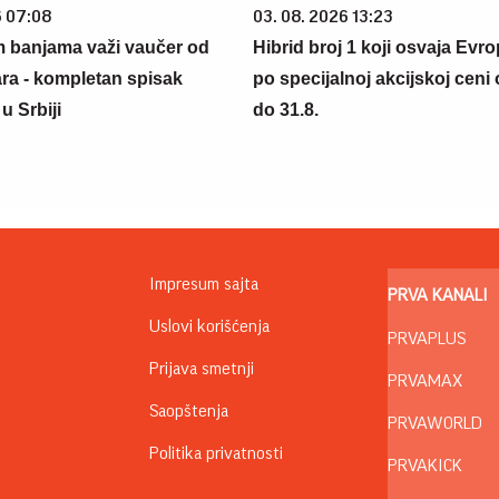
6 07:08
03. 08. 2026 13:23
m banjama važi vaučer od
Hibrid broj 1 koji osvaja Evr
ara - kompletan spisak
po specijalnoj akcijskoj ceni
u Srbiji
do 31.8.
Impresum sajta
PRVA KANALI
Uslovi korišćenja
PRVAPLUS
Prijava smetnji
PRVAMAX
Saopštenja
PRVAWORLD
Politika privatnosti
PRVAKICK