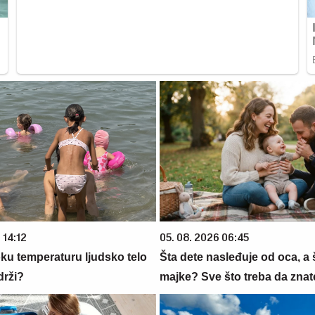
 14:12
05. 08. 2026 06:45
oku temperaturu ljudsko telo
Šta dete nasleđuje od oca, a 
drži?
majke? Sve što treba da znate