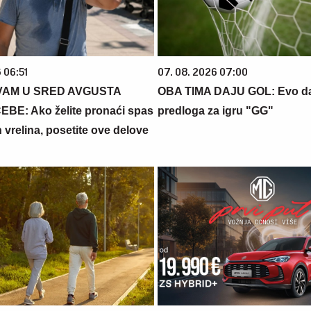
 06:51
07. 08. 2026 07:00
VAM U SRED AVGUSTA
OBA TIMA DAJU GOL: Evo da
BE: Ako želite pronaći spas
predloga za igru "GG"
 vrelina, posetite ove delove