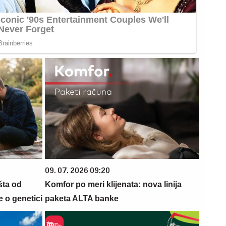
09. 07. 2026 09:20
šta od
Komfor po meri klijenata: nova linija
 o genetici
paketa ALTA banke