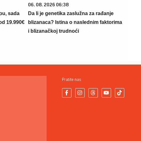
06. 08. 2026 06:38
opu, sada
Da li je genetika zaslužna za rađanje
 od 19.990€
blizanaca? Istina o naslednim faktorima
i blizanačkoj trudnoći
Pratite nas