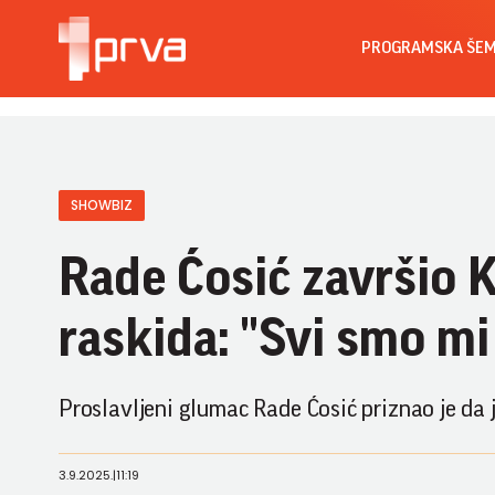
PROGRAMSKA ŠE
SHOWBIZ
Rade Ćosić završio
raskida: "Svi smo mi 
Proslavljeni glumac Rade Ćosić priznao je da
3.9.2025.
|
11:19