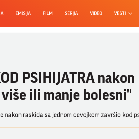
MA
EMISIJA
FILM
SERIJA
VIDEO
VESTI
 KOD PSIHIJATRA nakon
više ili manje bolesni"
 je nakon raskida sa jednom devojkom završio kod ps