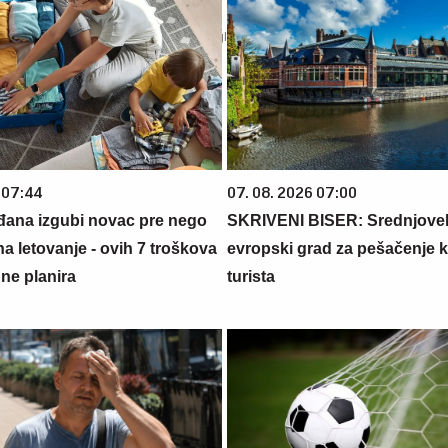
 07:44
07. 08. 2026 07:00
đana izgubi novac pre nego
SKRIVENI BISER: Srednjove
na letovanje - ovih 7 troškova
evropski grad za pešačenje ko
ne planira
turista