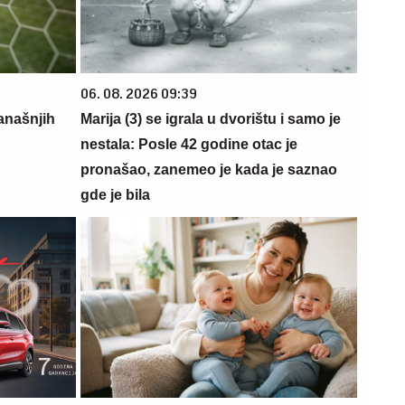
06. 08. 2026 09:39
našnjih
Marija (3) se igrala u dvorištu i samo je
nestala: Posle 42 godine otac je
pronašao, zanemeo je kada je saznao
gde je bila