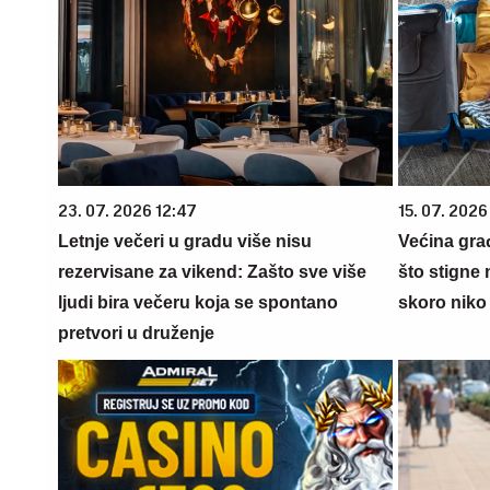
23. 07. 2026 12:47
15. 07. 2026
Letnje večeri u gradu više nisu
Većina gra
rezervisane za vikend: Zašto sve više
što stigne 
ljudi bira večeru koja se spontano
skoro niko 
pretvori u druženje