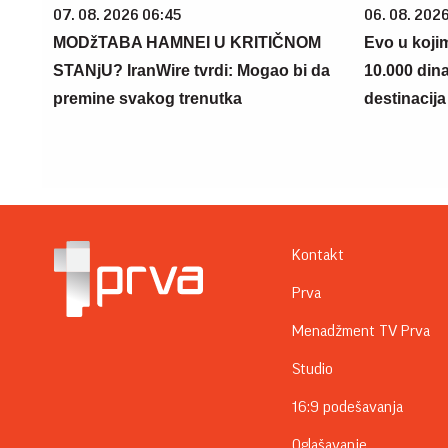
07. 08. 2026 06:45
06. 08. 202
MODžTABA HAMNEI U KRITIČNOM
Evo u koji
STANjU? IranWire tvrdi: Mogao bi da
10.000 din
premine svakog trenutka
destinacija 
Kontakt
Prva
Menadžment TV Prva
Studio
16:9 podešavanja
Oglašavanje