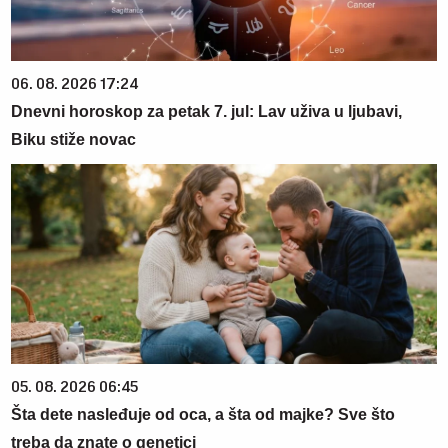
06. 08. 2026 17:24
Dnevni horoskop za petak 7. jul: Lav uživa u ljubavi,
Biku stiže novac
05. 08. 2026 06:45
Šta dete nasleđuje od oca, a šta od majke? Sve što
treba da znate o genetici