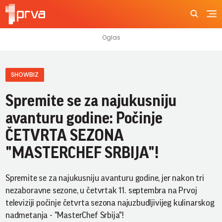
SHOWBIZ
Spremite se za najukusniju
avanturu godine: Počinje
ČETVRTA SEZONA
"MASTERCHEF SRBIJA"!
Spremite se za najukusniju avanturu godine, jer nakon tri
nezaboravne sezone, u četvrtak 11. septembra na Prvoj
televiziji počinje četvrta sezona najuzbudljivijeg kulinarskog
nadmetanja - "MasterChef Srbija"!