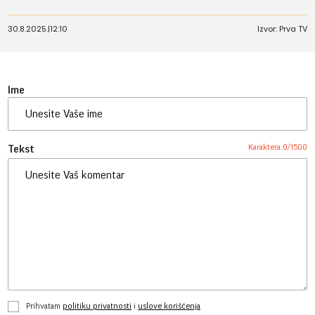
30.8.2025.
|
12:10
Izvor: Prva TV
Ime
Karaktera:
0
/
1500
Tekst
Prihvatam
politiku privatnosti
i
uslove korišćenja