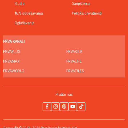
Studio
Saopštenja
16:9 podešavanja
Politika privatnosti
Oglašavanje
PRVA KANALI
PRVAPLUS
PRVAKICK
PRVAMAX
PRVALIFE
PRVAWORLD
PRVAFILES
Pratite nas
Copyright © 2010 - 2026 Prva Srpska Televizija. Sva