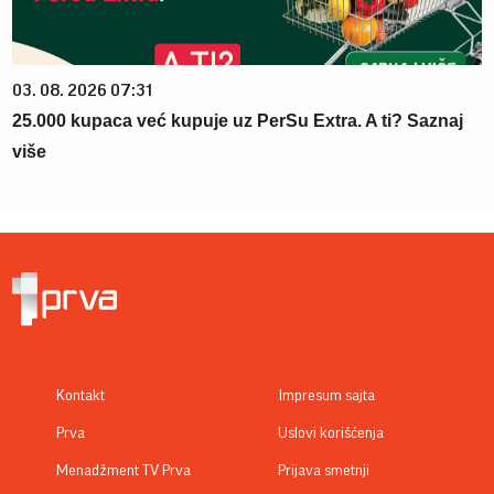
03. 08. 2026 07:31
25.000 kupaca već kupuje uz PerSu Extra. A ti? Saznaj
više
Kontakt
Impresum sajta
Prva
Uslovi korišćenja
Menadžment TV Prva
Prijava smetnji