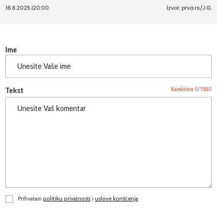
16.8.2025.
|
20:00
Izvor: prva.rs/J.G.
Ime
Karaktera:
0
/
1500
Tekst
Prihvatam
politiku privatnosti
i
uslove korišćenja