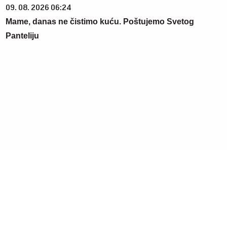
09. 08. 2026 06:24
Mame, danas ne čistimo kuću. Poštujemo Svetog
Panteliju
15. 07. 2026 07:44
Većina građana izgubi novac pre nego što stigne na
letovanje - ovih 7 troškova skoro niko ne planira
07. 08. 2026 09:14