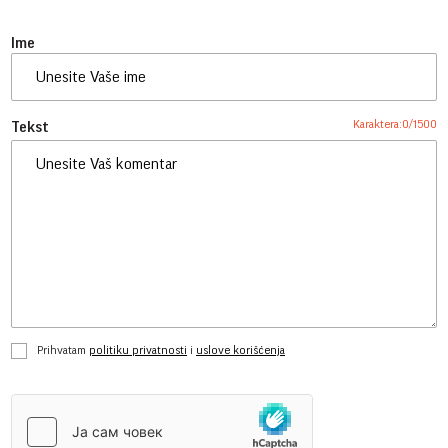
Ime
Karaktera:
0
/
1500
Tekst
Prihvatam
politiku privatnosti
i
uslove korišćenja