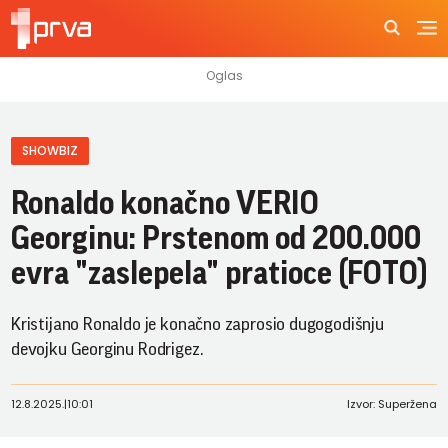
SHOWBIZ
Ronaldo konačno VERIO
Georginu: Prstenom od 200.000
evra "zaslepela" pratioce (FOTO)
Kristijano Ronaldo je konačno zaprosio dugogodišnju
devojku Georginu Rodrigez.
12.8.2025.
|
10:01
Izvor: Superžena