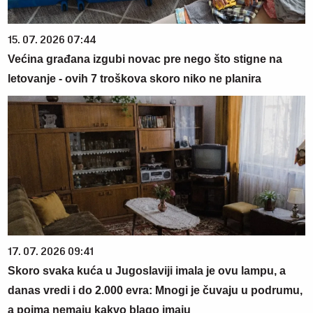
15. 07. 2026 07:44
Većina građana izgubi novac pre nego što stigne na
letovanje - ovih 7 troškova skoro niko ne planira
17. 07. 2026 09:41
Skoro svaka kuća u Jugoslaviji imala je ovu lampu, a
danas vredi i do 2.000 evra: Mnogi je čuvaju u podrumu,
a pojma nemaju kakvo blago imaju