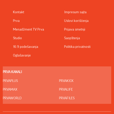
Kontakt
Impresum sajta
Prva
Uslovi korišćenja
Menadžment TV Prva
Prijava smetnji
Studio
Saopštenja
16:9 podešavanja
Politika privatnosti
Oglašavanje
PRVA KANALI
PRVAPLUS
PRVAKICK
PRVAMAX
PRVALIFE
PRVAWORLD
PRVAFILES