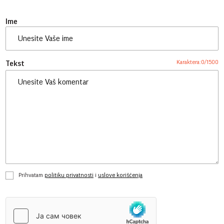
Ime
Karaktera:
0
/
1500
Tekst
Prihvatam
politiku privatnosti
i
uslove korišćenja