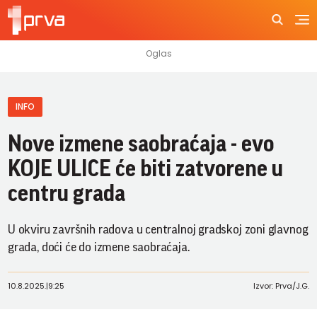
INFO
Nove izmene saobraćaja - evo
KOJE ULICE će biti zatvorene u
centru grada
U okviru završnih radova u centralnoj gradskoj zoni glavnog
grada, doći će do izmene saobraćaja.
10.8.2025.
|
9:25
Izvor: Prva/J.G.