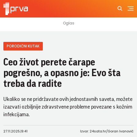
PORODIČNI KUTAK
Ceo život perete čarape
pogrešno, a opasno je: Evo šta
treba da radite
Ukoliko se ne pridržavate ovih jednostavnih saveta, možete
izazvati ozbiljnije zdravstvene probleme povezane s kožnim
infekcijama.
27.11.2025.
|
9:41
Izvor: 24sata.hr/Goran Ivanović