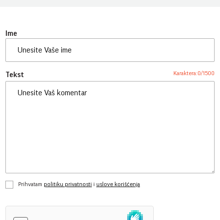
Ime
Karaktera:
0
/
1500
Tekst
Prihvatam
politiku privatnosti
i
uslove korišćenja