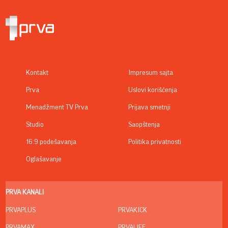
Kontakt
Impresum sajta
Prva
Uslovi korišćenja
Menadžment TV Prva
Prijava smetnji
Studio
Saopštenja
16:9 podešavanja
Politika privatnosti
Oglašavanje
PRVA KANALI
PRVAPLUS
PRVAKICK
PRVAMAX
PRVALIFE