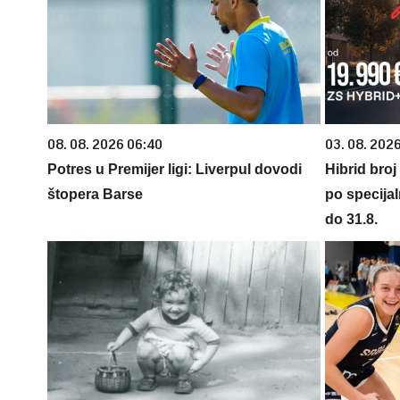
08. 08. 2026 06:40
03. 08. 2026
Potres u Premijer ligi: Liverpul dovodi
Hibrid broj
štopera Barse
po specijal
do 31.8.