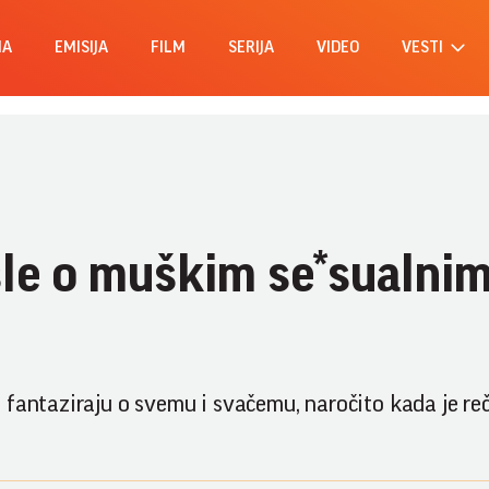
MA
EMISIJA
FILM
SERIJA
VIDEO
VESTI
sle o muškim se*sualni
 fantaziraju o svemu i svačemu, naročito kada je reč