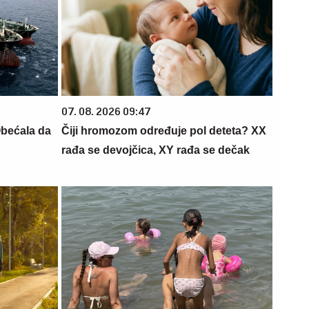
07. 08. 2026 09:47
Obećala da
Čiji hromozom određuje pol deteta? XX
rađa se devojčica, XY rađa se dečak