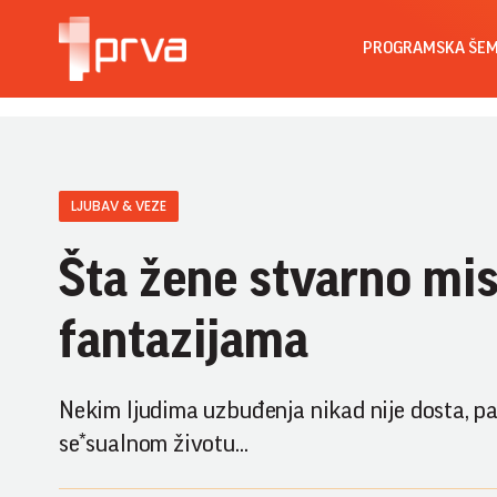
PROGRAMSKA ŠE
LJUBAV & VEZE
Šta žene stvarno mi
fantazijama
Nekim ljudima uzbuđenja nikad nije dosta, pa
se*sualnom životu...