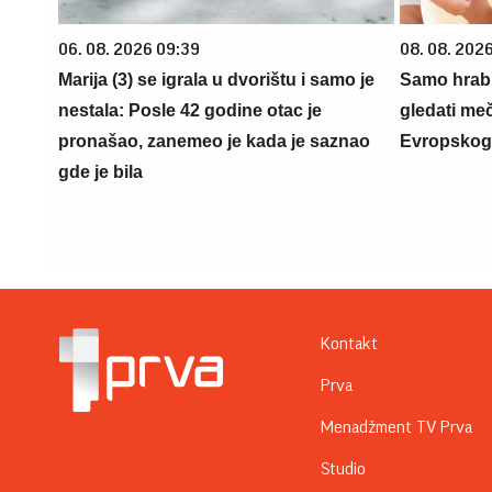
06. 08. 2026 09:39
08. 08. 202
Marija (3) se igrala u dvorištu i samo je
Samo hrabr
nestala: Posle 42 godine otac je
gledati meč
pronašao, zanemeo je kada je saznao
Evropskog
gde je bila
Kontakt
Prva
Menadžment TV Prva
Studio