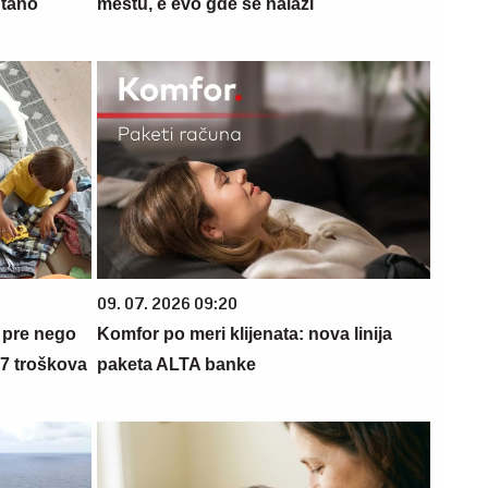
ntano
mestu, e evo gde se nalazi
09. 07. 2026 09:20
 pre nego
Komfor po meri klijenata: nova linija
 7 troškova
paketa ALTA banke