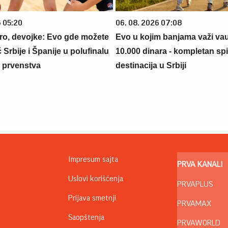
6 05:20
06. 08. 2026 07:08
o, devojke: Evo gde možete
Evo u kojim banjama važi va
 Srbije i Španije u polufinalu
10.000 dinara - kompletan sp
 prvenstva
destinacija u Srbiji
Impresum sajta
PRVA KANALI
Uslovi korišćenja
PRVAPLUS
Prijava smetnji
PRVAMAX
Saopštenja
PRVAWORLD