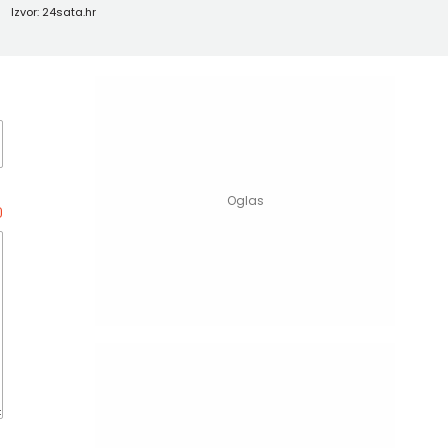
Izvor: 24sata.hr
0