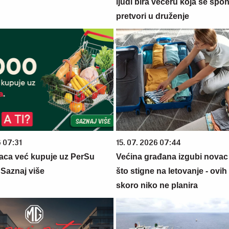
ljudi bira večeru koja se spo
pretvori u druženje
6 07:31
15. 07. 2026 07:44
aca već kupuje uz PerSu
Većina građana izgubi novac
? Saznaj više
što stigne na letovanje - ovih
skoro niko ne planira