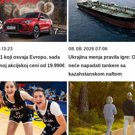
 13:23
08. 08. 2026 07:06
 1 koji osvaja Evropu, sada
Ukrajina menja pravila igre: 
noj akcijskoj ceni od 19.990€
neće napadati tankere sa
kazahstanskom naftom