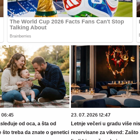
6 06:45
23. 07. 2026 12:47
sleđuje od oca, a šta od
Letnje večeri u gradu više ni
što treba da znate o genetici
rezervisane za vikend: Zašto 