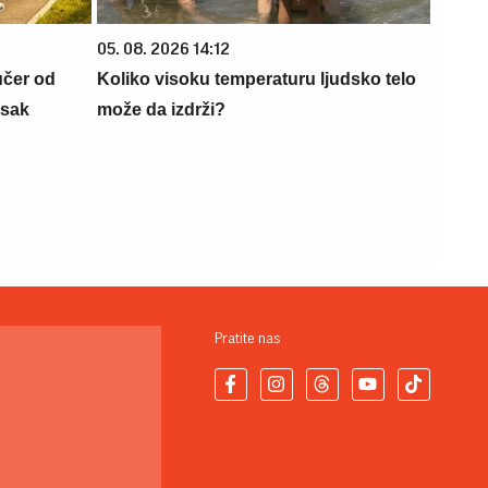
05. 08. 2026 14:12
učer od
Koliko visoku temperaturu ljudsko telo
isak
može da izdrži?
Pratite nas