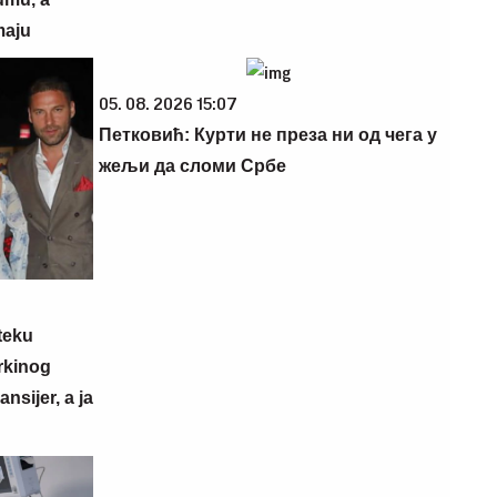
maju
05. 08. 2026 15:07
Петковић: Курти не преза ни од чега у
жељи да сломи Србе
teku
rkinog
nsijer, a ja