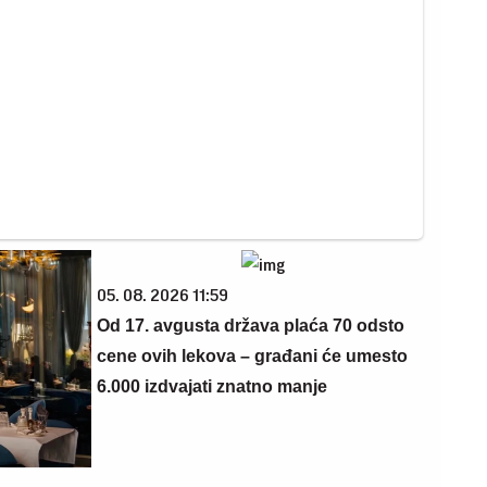
05. 08. 2026 11:59
Od 17. avgusta država plaća 70 odsto
cene ovih lekova – građani će umesto
6.000 izdvajati znatno manje