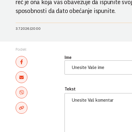
reč je ona koja vas obavezuje da ispunite svo
sposobnosti da dato obećanje ispunite.
3.7.2026.
|
20:00
Podeli:
Ime
Tekst