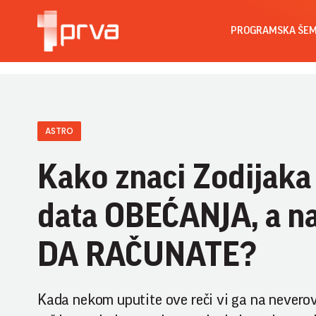
PROGRAMSKA ŠE
ASTRO
Kako znaci Zodijaka
data OBEĆANJA, a n
DA RAČUNATE?
Kada nekom uputite ove reči vi ga na neverov