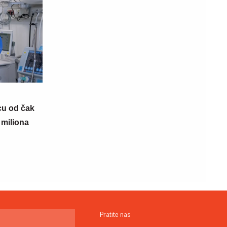
cu od čak
 miliona
Pratite nas