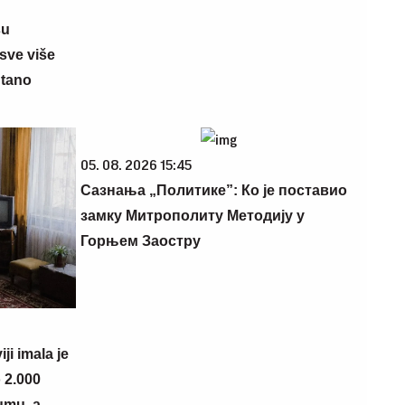
su
sve više
ntano
05. 08. 2026 15:45
Сазнања „Политике”: Ко је поставио
замку Митрополиту Методију у
Горњем Заостру
i imala je
 2.000
umu, a