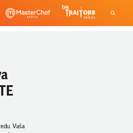
va
ETE
redu. Vaša