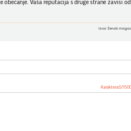
je obećanje. Vaša reputacija s druge strane zavisi o
Izvor: Ženski magaz
Karaktera:
0
/
150