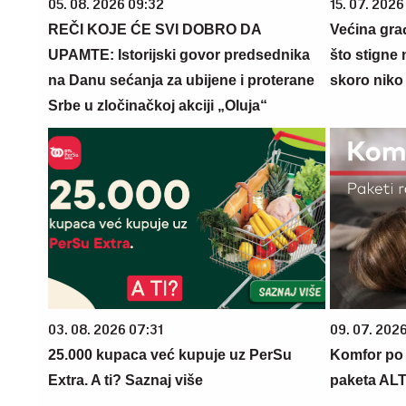
05. 08. 2026 09:32
15. 07. 2026
REČI KOJE ĆE SVI DOBRO DA
Većina gra
UPAMTE: Istorijski govor predsednika
što stigne 
na Danu sećanja za ubijene i proterane
skoro niko 
Srbe u zločinačkoj akciji „Oluja“
03. 08. 2026 07:31
09. 07. 202
25.000 kupaca već kupuje uz PerSu
Komfor po m
Extra. A ti? Saznaj više
paketa AL