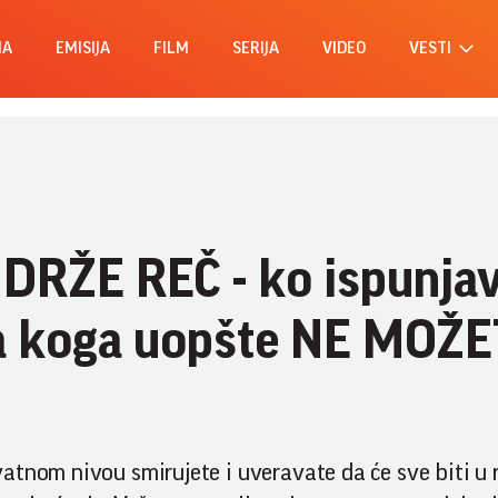
MA
EMISIJA
FILM
SERIJA
VIDEO
VESTI
 DRŽE REČ - ko ispunja
a koga uopšte NE MOŽ
atnom nivou smirujete i uveravate da će sve biti u 