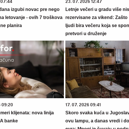
 07:44
23. 07. 2026 12:47
đana izgubi novac pre nego
Letnje večeri u gradu više ni
na letovanje - ovih 7 troškova
rezervisane za vikend: Zašto 
ne planira
ljudi bira večeru koja se spo
pretvori u druženje
6 09:20
17. 07. 2026 09:41
eri klijenata: nova linija
Skoro svaka kuća u Jugoslavij
TA banke
ovu lampu, a danas vredi i do
evra: Mnogi je čuvaju u podr