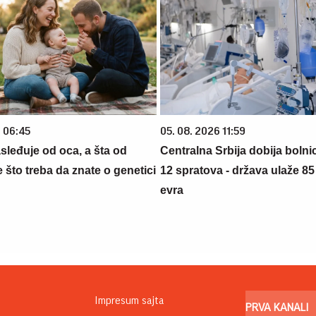
6 06:45
05. 08. 2026 11:59
sleđuje od oca, a šta od
Centralna Srbija dobija bolni
što treba da znate o genetici
12 spratova - država ulaže 85
evra
Impresum sajta
PRVA KANALI