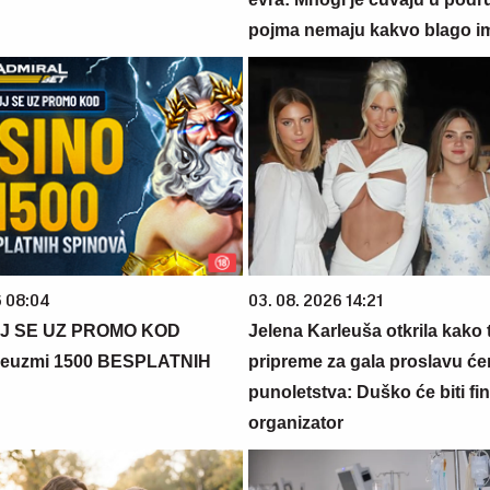
pojma nemaju kakvo blago i
6 08:04
03. 08. 2026 14:21
J SE UZ PROMO KOD
Jelena Karleuša otkrila kako 
euzmi 1500 BESPLATNIH
pripreme za gala proslavu će
punoletstva: Duško će biti fina
organizator