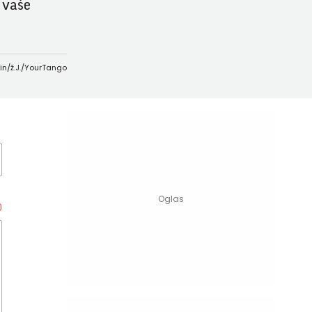
d vaše
in/ž.J./YourTango
0