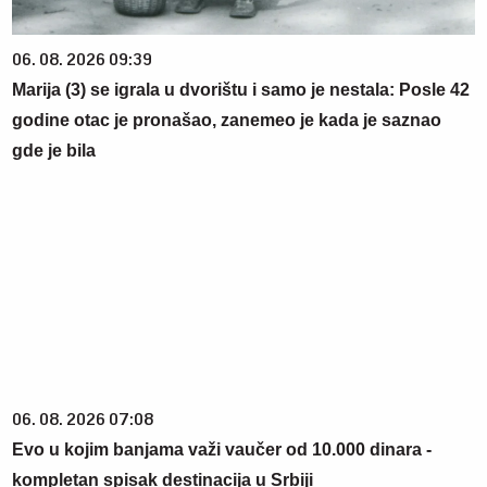
06. 08. 2026 09:39
Marija (3) se igrala u dvorištu i samo je nestala: Posle 42
godine otac je pronašao, zanemeo je kada je saznao
gde je bila
06. 08. 2026 07:08
Evo u kojim banjama važi vaučer od 10.000 dinara -
kompletan spisak destinacija u Srbiji