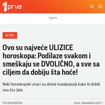
ASTRO
Ovo su najveće ULIZICE
horoskopa: Podilaze svakom i
smeškaju se DVOLIČNO, a sve sa
ciljem da dobiju šta hoće!
Neki horoskopski znaci su skloni manipulaciji kako bi dobili
ono što žele.
17.6.2024.
|
13:00
Izvor: 24sedam.rs/V. I.