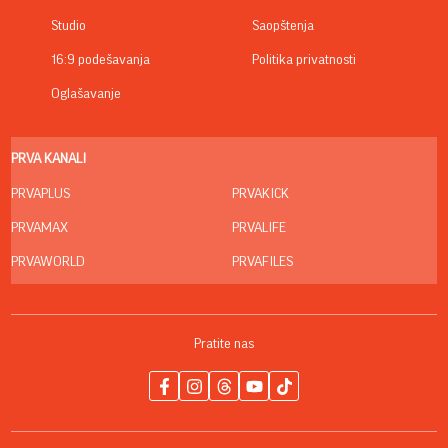
Studio
Saopštenja
16:9 podešavanja
Politika privatnosti
Oglašavanje
PRVA KANALI
PRVAPLUS
PRVAKICK
PRVAMAX
PRVALIFE
PRVAWORLD
PRVAFILES
Pratite nas