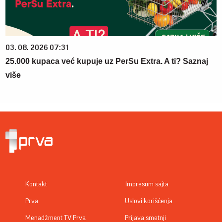
03. 08. 2026 07:31
25.000 kupaca već kupuje uz PerSu Extra. A ti? Saznaj
više
Kontakt
Impresum sajta
Prva
Uslovi korišćenja
Menadžment TV Prva
Prijava smetnji