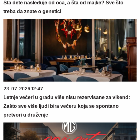
Šta dete nasleđuje od oca, a šta od majke? Sve što
treba da znate o genetici
23. 07. 2026 12:47
Letnje večeri u gradu više nisu rezervisane za vikend:
Zašto sve više ljudi bira večeru koja se spontano
pretvori u druženje