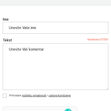
Ime
Karaktera:
0
/
1500
Tekst
Prihvatam
politiku privatnosti
i
uslove korišćenja