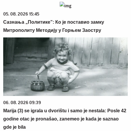
05. 08. 2026 15:45
Сазнања „Политике”: Ко је поставио замку
Митрополиту Методију у Горњем Заостру
06. 08. 2026 09:39
Marija (3) se igrala u dvorištu i samo je nestala: Posle 42
godine otac je pronašao, zanemeo je kada je saznao
gde je bila