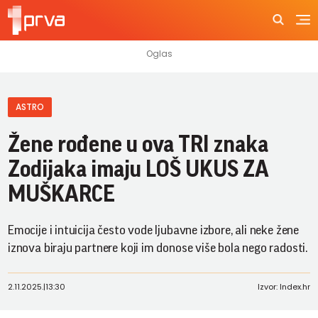
ASTRO
Žene rođene u ova TRI znaka
Zodijaka imaju LOŠ UKUS ZA
MUŠKARCE
Emocije i intuicija često vode ljubavne izbore, ali neke žene
iznova biraju partnere koji im donose više bola nego radosti.
2.11.2025.
|
13:30
Izvor: Index.hr