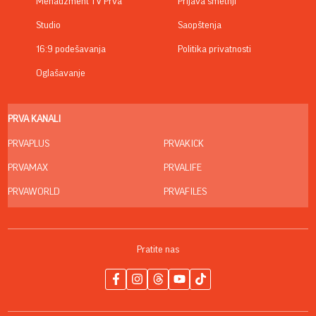
Menadžment TV Prva
Prijava smetnji
Studio
Saopštenja
16:9 podešavanja
Politika privatnosti
Oglašavanje
PRVA KANALI
PRVAPLUS
PRVAKICK
PRVAMAX
PRVALIFE
PRVAWORLD
PRVAFILES
Pratite nas