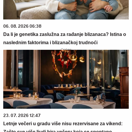
06. 08. 2026 06:38
Da li je genetika zaslužna za rađanje blizanaca? Istina o
naslednim faktorima i blizanačkoj trudnoći
23. 07. 2026 12:47
Letnje večeri u gradu više nisu rezervisane za vikend:
Zašto sve više ljudi bira večeru koja se spontano