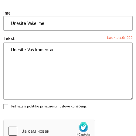
Ime
Karaktera:
0
/
1500
Tekst
Prihvatam
politiku privatnosti
i
uslove korišćenja