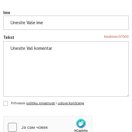
Ime
Karaktera:
0
/
1500
Tekst
Prihvatam
politiku privatnosti
i
uslove korišćenja