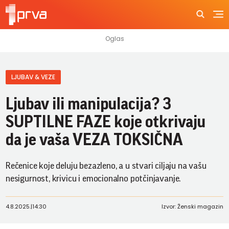
LJUBAV & VEZE
Ljubav ili manipulacija? 3
SUPTILNE FAZE koje otkrivaju
da je vaša VEZA TOKSIČNA
Rečenice koje deluju bezazleno, a u stvari ciljaju na vašu
nesigurnost, krivicu i emocionalno potčinjavanje.
4.8.2025.
|
14:30
Izvor: Ženski magazin