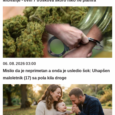
letovanje - ovih 7 troškova skoro niko ne planira
06. 08. 2026 03:00
Mislio da je neprimetan a onda je usledio šok: Uhapšen
maloletnik (17) sa pola kila droge