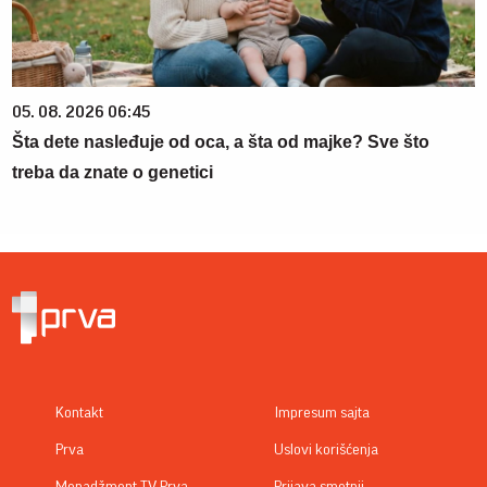
05. 08. 2026 06:45
Šta dete nasleđuje od oca, a šta od majke? Sve što
treba da znate o genetici
Kontakt
Impresum sajta
Prva
Uslovi korišćenja
Menadžment TV Prva
Prijava smetnji