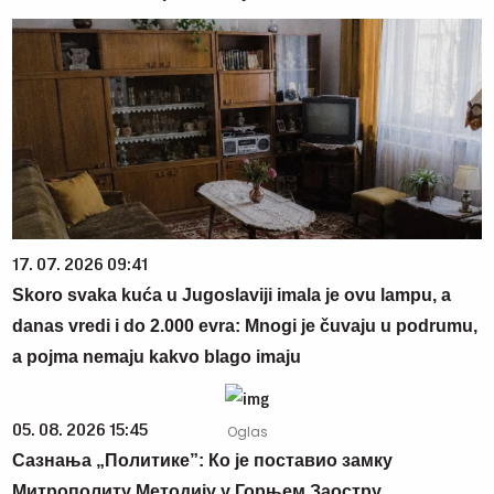
17. 07. 2026 09:41
Skoro svaka kuća u Jugoslaviji imala je ovu lampu, a
danas vredi i do 2.000 evra: Mnogi je čuvaju u podrumu,
a pojma nemaju kakvo blago imaju
05. 08. 2026 15:45
Сазнања „Политике”: Ко је поставио замку
Митрополиту Методију у Горњем Заостру