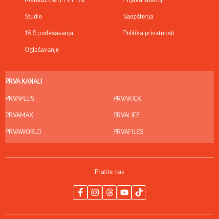
Studio
Saopštenja
16:9 podešavanja
Politika privatnosti
Oglašavanje
PRVA KANALI
PRVAPLUS
PRVAKICK
PRVAMAX
PRVALIFE
PRVAWORLD
PRVAFILES
Pratite nas