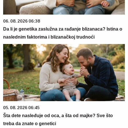
06. 08. 2026 06:38
Da li je genetika zaslužna za rađanje blizanaca? Istina o
naslednim faktorima i blizanačkoj trudnoći
05. 08. 2026 06:45
Šta dete nasleđuje od oca, a šta od majke? Sve što
treba da znate o genetici