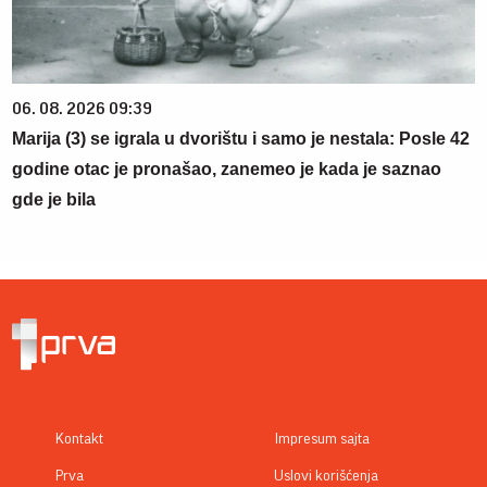
06. 08. 2026 09:39
Marija (3) se igrala u dvorištu i samo je nestala: Posle 42
godine otac je pronašao, zanemeo je kada je saznao
gde je bila
Kontakt
Impresum sajta
Prva
Uslovi korišćenja