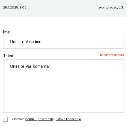
28.7.2025.
|
9:06
Izvor: prva.rs/J.G.
Ime
Karaktera:
0
/
1500
Tekst
Prihvatam
politiku privatnosti
i
uslove korišćenja