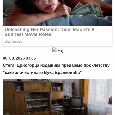
06. 08. 2026 03:05
Стега: Црногорца издајника предајемо проклетству
"како злочестиваго Вука Бранковића"