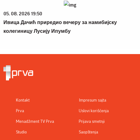
05. 08. 2026 19:50
Ивица Дачић приредио вечеру за намибијску
колегиницу Лусију Ипумбу
Kontakt
Impresum sajta
Prva
Uslovi korišćenja
Menadžment TV Prva
Prijava smetnji
Studio
Saopštenja