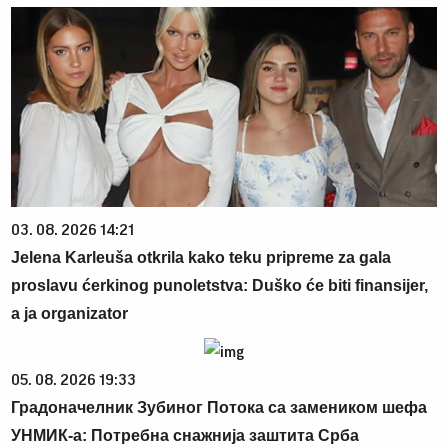
03. 08. 2026 14:21
Jelena Karleuša otkrila kako teku pripreme za gala
proslavu ćerkinog punoletstva: Duško će biti finansijer,
a ja organizator
05. 08. 2026 19:33
Градоначелник Зубиног Потока са замеником шефа
УНМИК-а: Потребна снажнија заштита Срба