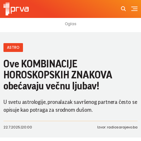
ASTRO
Ove KOMBINACIJE
HOROSKOPSKIH ZNAKOVA
obećavaju večnu ljubav!
U svetu astrologije, pronalazak savršenog partnera često se
opisuje kao potraga za srodnom dušom.
22.7.2025.
|
20:00
Izvor: radiosarajevo.ba