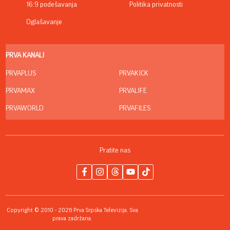
16:9 podešavanja
Politika privatnosti
Oglašavanje
PRVA KANALI
PRVAPLUS
PRVAKICK
PRVAMAX
PRVALIFE
PRVAWORLD
PRVAFILES
Pratite nas
Copyright © 2010 - 2026 Prva Srpska Televizija. Sva
prava zadržana.