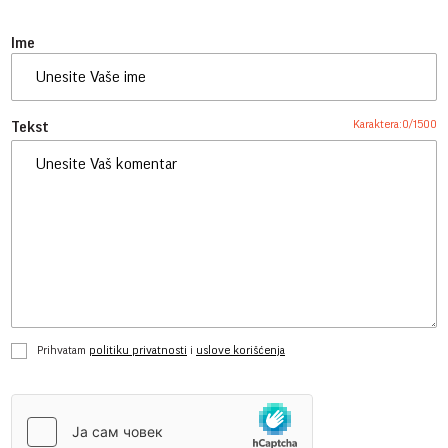
Ime
Karaktera:
0
/
1500
Tekst
Prihvatam
politiku privatnosti
i
uslove korišćenja