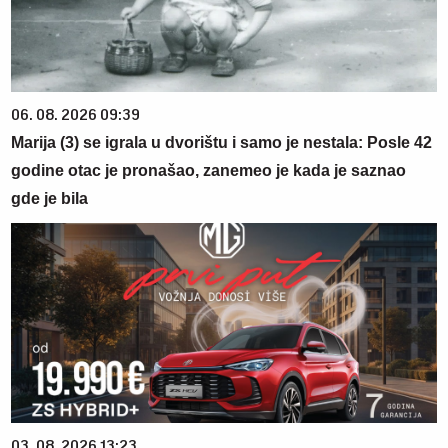
06. 08. 2026 09:39
Marija (3) se igrala u dvorištu i samo je nestala: Posle 42
godine otac je pronašao, zanemeo je kada je saznao
gde je bila
03. 08. 2026 13:23