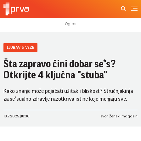
LJUBAV & VEZE
Šta zapravo čini dobar se*s?
Otkrijte 4 ključna "stuba"
Kako znanje može pojačati užitak i bliskost? Stručnjakinja
za se*sualno zdravlje razotkriva istine koje menjaju sve.
18.7.2025.
|
18:30
Izvor: Ženski magazin