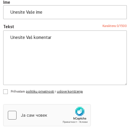
Ime
Karaktera:
0
/
1500
Tekst
Prihvatam
politiku privatnosti
i
uslove korišćenja