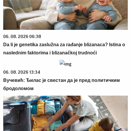
06. 08. 2026 06:38
Da li je genetika zaslužna za rađanje blizanaca? Istina o
naslednim faktorima i blizanačkoj trudnoći
06. 08. 2026 13:34
Вучевић: Ђилас је свестан да је пред политичким
бродоломом