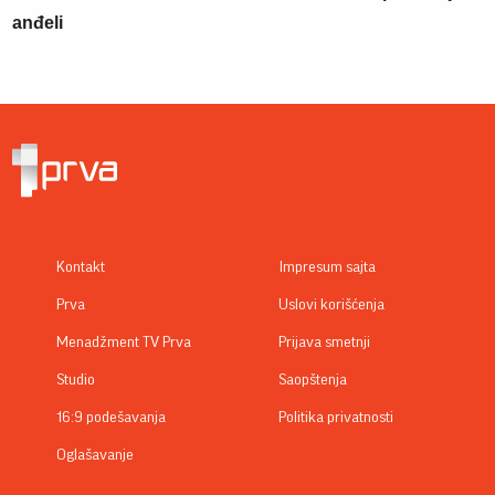
anđeli
Kontakt
Impresum sajta
Prva
Uslovi korišćenja
Menadžment TV Prva
Prijava smetnji
Studio
Saopštenja
16:9 podešavanja
Politika privatnosti
Oglašavanje