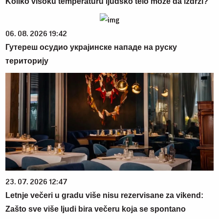
Koliko visoku temperaturu ljudsko telo može da izdrži?
06. 08. 2026 19:42
Гутереш осудио украјинске нападе на руску
територију
23. 07. 2026 12:47
Letnje večeri u gradu više nisu rezervisane za vikend:
Zašto sve više ljudi bira večeru koja se spontano