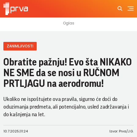
ZANIMLJIVOSTI
Obratite pažnju! Evo šta NIKAKO
NE SME da se nosi u RUČNOM
PRTLJAGU na aerodromu!
Ukoliko ne ispoštujete ova pravila, sigurno će doći do
oduzimanja predmeta, ali potencijalno, usled zadržavanja i
do kašnjenja na let.
10.7.2025.
|
11:24
Izvor: Prva/J.G.