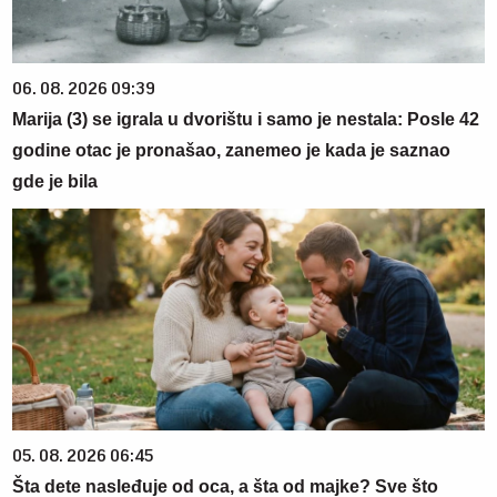
06. 08. 2026 09:39
Marija (3) se igrala u dvorištu i samo je nestala: Posle 42
godine otac je pronašao, zanemeo je kada je saznao
gde je bila
05. 08. 2026 06:45
Šta dete nasleđuje od oca, a šta od majke? Sve što