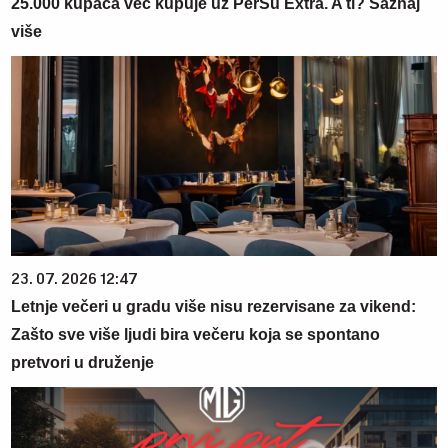
25.000 kupaca već kupuje uz PerSu Extra. A ti? Saznaj
više
23. 07. 2026 12:47
Letnje večeri u gradu više nisu rezervisane za vikend:
Zašto sve više ljudi bira večeru koja se spontano
pretvori u druženje