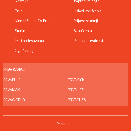
Kontakt
Impresum sajta
Prva
Uslovi korišćenja
Menadžment TV Prva
Prijava smetnji
Studio
Saopštenja
16:9 podešavanja
Politika privatnosti
Oglašavanje
PRVA KANALI
PRVAPLUS
PRVAKICK
PRVAMAX
PRVALIFE
PRVAWORLD
PRVAFILES
Pratite nas