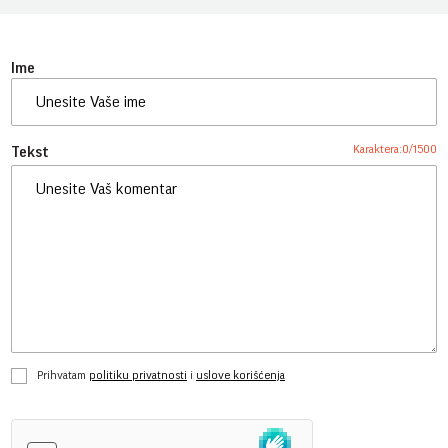
Ime
Karaktera:
0
/
1500
Tekst
Prihvatam
politiku privatnosti
i
uslove korišćenja