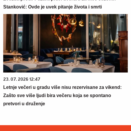
Stanković: Ovde je uvek pitanje života i smrti
23. 07. 2026 12:47
Letnje večeri u gradu više nisu rezervisane za vikend:
Zašto sve više ljudi bira večeru koja se spontano
pretvori u druženje