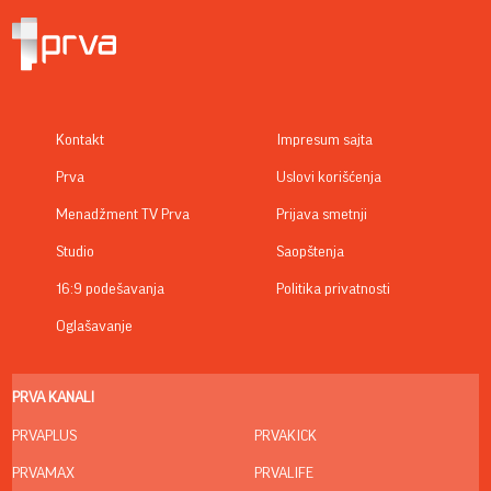
Kontakt
Impresum sajta
Prva
Uslovi korišćenja
Menadžment TV Prva
Prijava smetnji
Studio
Saopštenja
16:9 podešavanja
Politika privatnosti
Oglašavanje
PRVA KANALI
PRVAPLUS
PRVAKICK
PRVAMAX
PRVALIFE