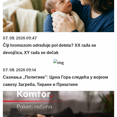
07. 08. 2026 09:47
Čiji hromozom određuje pol deteta? XX rađa se
devojčica, XY rađa se dečak
07. 08. 2026 09:14
Сазнања „Политике”: Црна Гора следећа у војном
савезу Загреба, Тиране и Приштине