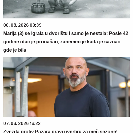
06. 08. 2026 09:39
Marija (3) se igrala u dvorištu i samo je nestala: Posle 42
godine otac je pronašao, zanemeo je kada je saznao
gde je bila
07. 08. 2026 18:22
Zvezda protiv Pazara pravi uvertiru za meč sezone!