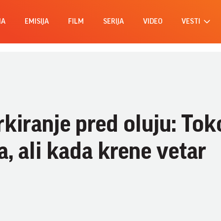
MA
EMISIJA
FILM
SERIJA
VIDEO
VESTI
rkiranje pred oluju: To
a, ali kada krene vetar