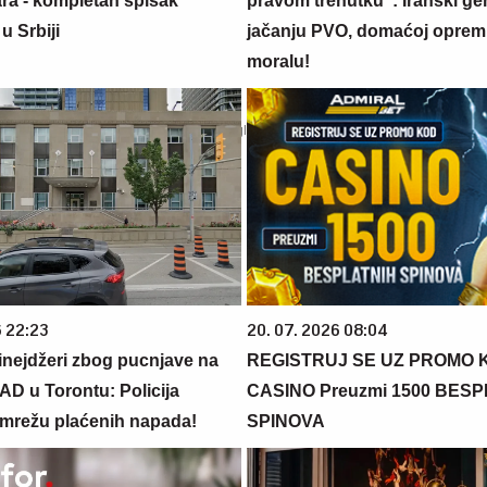
ara - kompletan spisak
pravom trenutku": Iranski ge
u Srbiji
jačanju PVO, domaćoj opremi
moralu!
6 22:23
20. 07. 2026 08:04
inejdžeri zbog pucnjave na
REGISTRUJ SE UZ PROMO 
AD u Torontu: Policija
CASINO Preuzmi 1500 BES
mrežu plaćenih napada!
SPINOVA