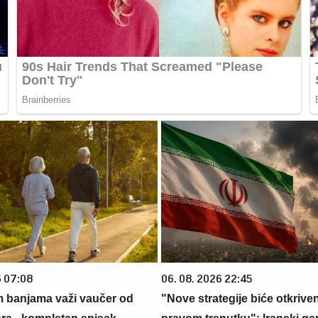
6 07:08
06. 08. 2026 22:45
m banjama važi vaučer od
"Nove strategije biće otkrive