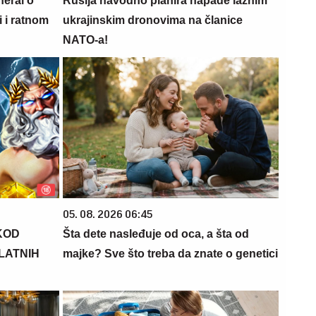
neral o
Rusija navodno planira napade lažnim
 i ratnom
ukrajinskim dronovima na članice
NATO-a!
05. 08. 2026 06:45
KOD
Šta dete nasleđuje od oca, a šta od
PLATNIH
majke? Sve što treba da znate o genetici