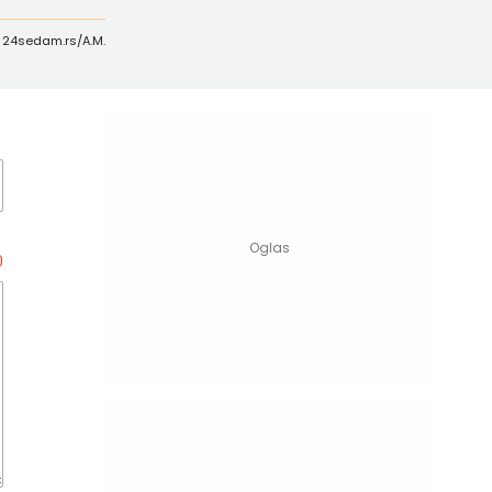
: 24sedam.rs/A.M.
0