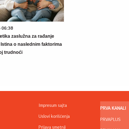
6 06:38
netika zaslužna za rađanje
 Istina o naslednim faktorima
oj trudnoći
Impresum sajta
PRVA KANALI
Uslovi korišćenja
PRVAPLUS
Prijava smetnji