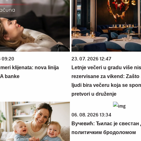
6 09:20
23. 07. 2026 12:47
eri klijenata: nova linija
Letnje večeri u gradu više ni
TA banke
rezervisane za vikend: Zašto 
ljudi bira večeru koja se spo
pretvori u druženje
06. 08. 2026 13:34
Вучевић: Ђилас је свестан 
политичким бродоломом