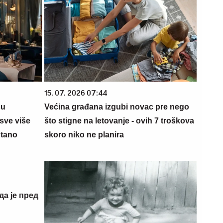
15. 07. 2026 07:44
su
Većina građana izgubi novac pre nego
sve više
što stigne na letovanje - ovih 7 troškova
ntano
skoro niko ne planira
да је пред