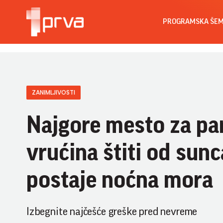
PROGRAMSKA ŠE
ZANIMLJIVOSTI
Najgore mesto za pa
vrućina štiti od sunc
postaje noćna mora
Izbegnite najčešće greške pred nevreme