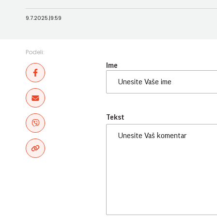
9.7.2025.
|
9:59
Podeli:
Ime
Tekst