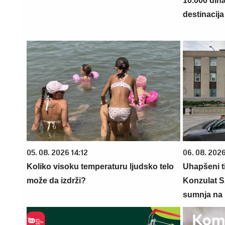
10.000 din
destinacija 
05. 08. 2026 14:12
06. 08. 202
Koliko visoku temperaturu ljudsko telo
Uhapšeni t
može da izdrži?
Konzulat S
sumnja na 