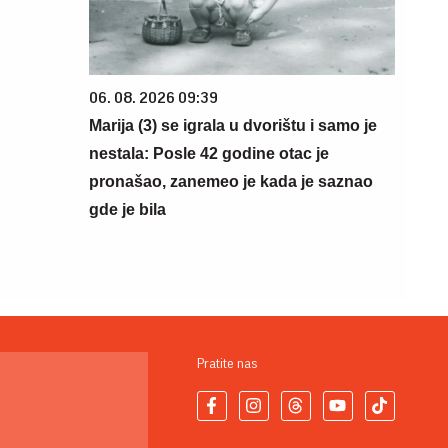
06. 08. 2026 09:39
Marija (3) se igrala u dvorištu i samo je
nestala: Posle 42 godine otac je
pronašao, zanemeo je kada je saznao
gde je bila
Pratite nas