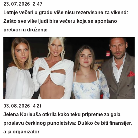
23. 07. 2026 12:47
Letnje večeri u gradu više nisu rezervisane za vikend:
Zašto sve više ljudi bira večeru koja se spontano
pretvori u druženje
03. 08. 2026 14:21
Jelena Karleuša otkrila kako teku pripreme za gala
proslavu ćerkinog punoletstva: Duško će biti finansijer,
a ja organizator