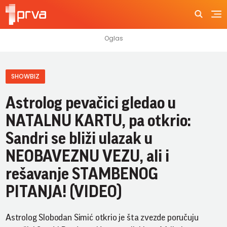
SHOWBIZ
Astrolog pevačici gledao u
NATALNU KARTU, pa otkrio:
Sandri se bliži ulazak u
NEOBAVEZNU VEZU, ali i
rešavanje STAMBENOG
PITANJA! (VIDEO)
Astrolog Slobodan Simić otkrio je šta zvezde poručuju