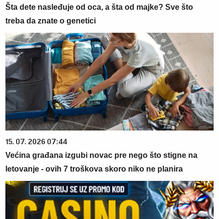
Šta dete nasleđuje od oca, a šta od majke? Sve što
treba da znate o genetici
15. 07. 2026 07:44
Većina građana izgubi novac pre nego što stigne na
letovanje - ovih 7 troškova skoro niko ne planira