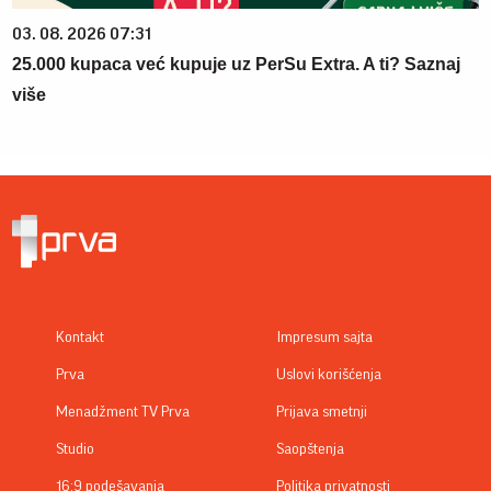
03. 08. 2026 07:31
25.000 kupaca već kupuje uz PerSu Extra. A ti? Saznaj
više
Kontakt
Impresum sajta
Prva
Uslovi korišćenja
Menadžment TV Prva
Prijava smetnji
Studio
Saopštenja
16:9 podešavanja
Politika privatnosti