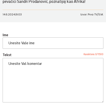
pevačici Sandri Prodanović, poznatijoj kao Afrika!
14.6.2024.
|
9:03
Izvor: Prva TV/S.M.
Ime
Karaktera:
0
/
1500
Tekst