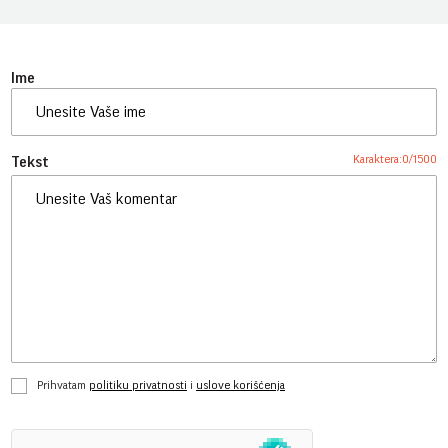
Ime
Karaktera:
0
/
1500
Tekst
Prihvatam
politiku privatnosti
i
uslove korišćenja