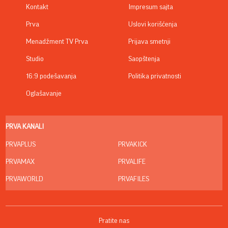
Kontakt
Impresum sajta
Prva
Uslovi korišćenja
Menadžment TV Prva
Prijava smetnji
Studio
Saopštenja
16:9 podešavanja
Politika privatnosti
Oglašavanje
PRVA KANALI
PRVAPLUS
PRVAKICK
PRVAMAX
PRVALIFE
PRVAWORLD
PRVAFILES
Pratite nas