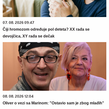
07. 08. 2026 09:47
Čiji hromozom određuje pol deteta? XX rađa se
devojčica, XY rađa se dečak
08. 08. 2026 12:04
Oliver o vezi sa Marinom: "Ostavio sam je zbog mlađih"