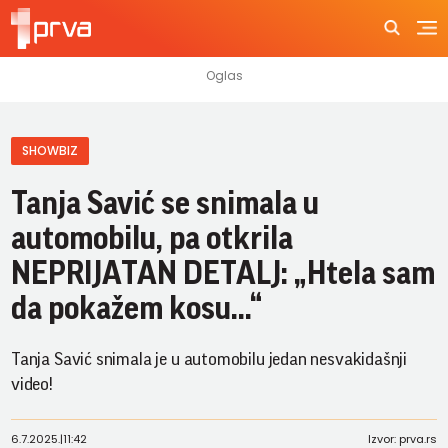
SHOWBIZ
Tanja Savić se snimala u
automobilu, pa otkrila
NEPRIJATAN DETALJ: „Htela sam
da pokažem kosu…“
Tanja Savić snimala je u automobilu jedan nesvakidašnji
video!
6.7.2025.
|
11:42
Izvor: prva.rs