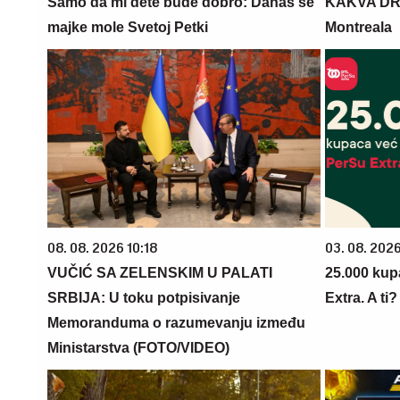
Samo da mi dete bude dobro: Danas se
KAKVA DRA
majke mole Svetoj Petki
Montreala
08. 08. 2026 10:18
03. 08. 202
VUČIĆ SA ZELENSKIM U PALATI
25.000 kup
SRBIJA: U toku potpisivanje
Extra. A ti
Memoranduma o razumevanju između
Ministarstva (FOTO/VIDEO)