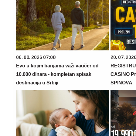
06. 08. 2026 07:08
20. 07. 202
Evo u kojim banjama važi vaučer od
REGISTRU
10.000 dinara - kompletan spisak
CASINO Pr
destinacija u Srbiji
SPINOVA