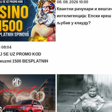
08. 08. 2026 10:00
Квантни рачунари и вешта
интелигенција: Епски креш
љубав у клауду?
6 08:04
J SE UZ PROMO KOD
euzmi 1500 BESPLATNIH