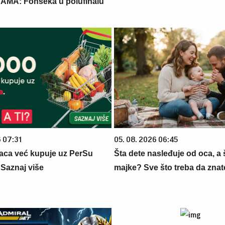
MA: Fonseka u polufinalu
6 07:31
05. 08. 2026 06:45
aca već kupuje uz PerSu
Šta dete nasleđuje od oca, a 
? Saznaj više
majke? Sve što treba da znate