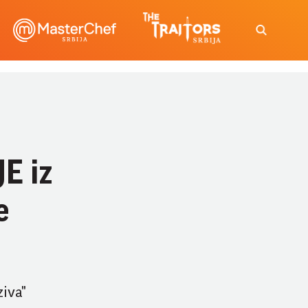
E iz
e
ziva"