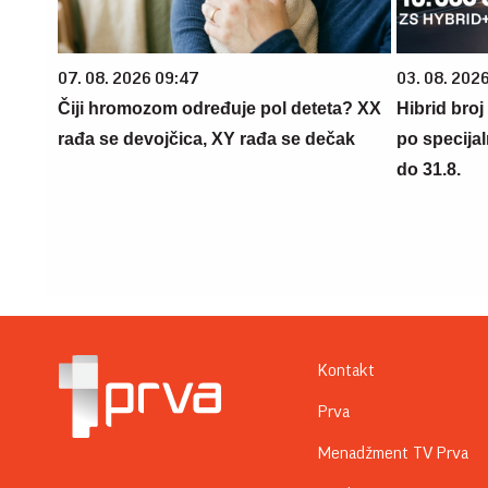
07. 08. 2026 09:47
03. 08. 2026
Čiji hromozom određuje pol deteta? XX
Hibrid broj
rađa se devojčica, XY rađa se dečak
po specijal
do 31.8.
Kontakt
Prva
Menadžment TV Prva