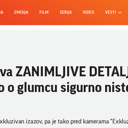
MA
EMISIJA
FILM
SERIJA
VIDEO
VESTI
riva ZANIMLJIVE DETALJ
o o glumcu sigurno nist
exkluzivan izazov, pa je tako pred kamerama "Exklu