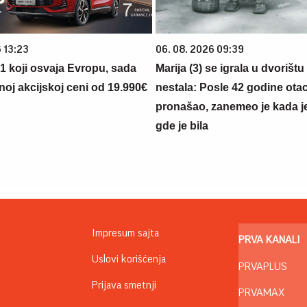
 13:23
06. 08. 2026 09:39
 1 koji osvaja Evropu, sada
Marija (3) se igrala u dvorištu
noj akcijskoj ceni od 19.990€
nestala: Posle 42 godine otac
pronašao, zanemeo je kada j
gde je bila
Impresum sajta
PRVA KANALI
Uslovi korišćenja
PRVAPLUS
Prijava smetnji
PRVAMAX