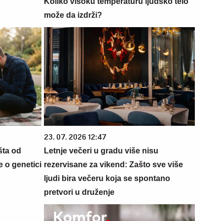
Koliko visoku temperaturu ljudsko telo
može da izdrži?
23. 07. 2026 12:47
šta od
Letnje večeri u gradu više nisu
 o genetici
rezervisane za vikend: Zašto sve više
ljudi bira večeru koja se spontano
pretvori u druženje