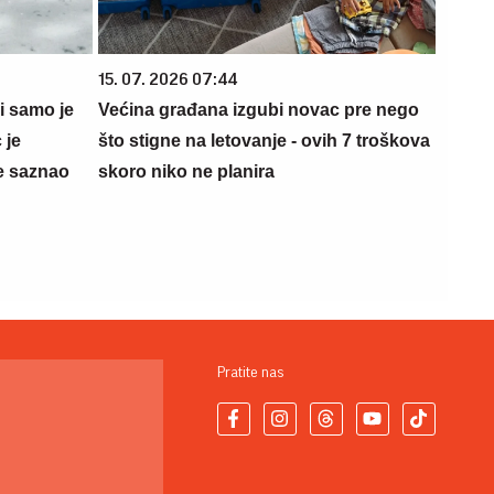
15. 07. 2026 07:44
 i samo je
Većina građana izgubi novac pre nego
 je
što stigne na letovanje - ovih 7 troškova
e saznao
skoro niko ne planira
Pratite nas