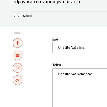
odgovarao na zanimljiva pitanja.
17.6.2025.
|
10:31
Podeli:
Ime
Tekst