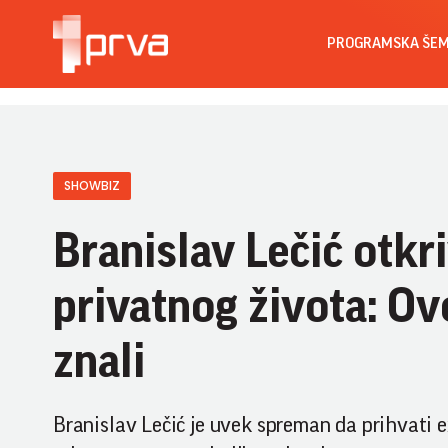
PROGRAMSKA ŠE
SHOWBIZ
Branislav Lečić otk
privatnog života: Ov
znali
Branislav Lečić je uvek spreman da prihvati 