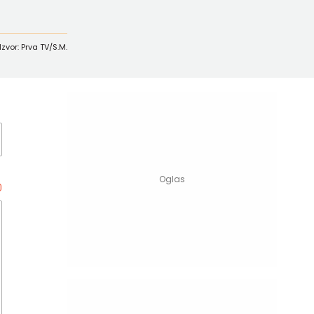
Izvor: Prva TV/S.M.
0