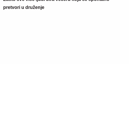
pretvori u druženje
06. 08. 2026 11:30
Najlepši sladoled od narandže pravi se maltene sam: A
sastojke uvek imate