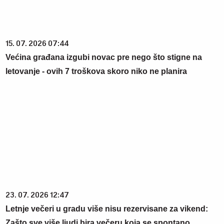
15. 07. 2026 07:44
Većina građana izgubi novac pre nego što stigne na
letovanje - ovih 7 troškova skoro niko ne planira
23. 07. 2026 12:47
Letnje večeri u gradu više nisu rezervisane za vikend:
Zašto sve više ljudi bira večeru koja se spontano