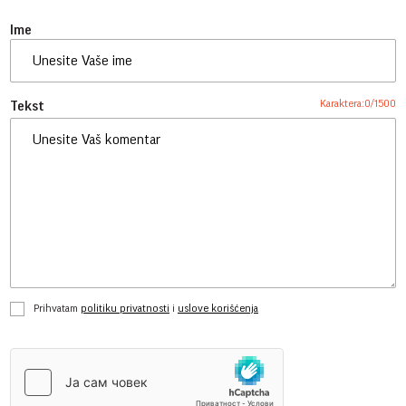
Ime
Karaktera:
0
/
1500
Tekst
Prihvatam
politiku privatnosti
i
uslove korišćenja