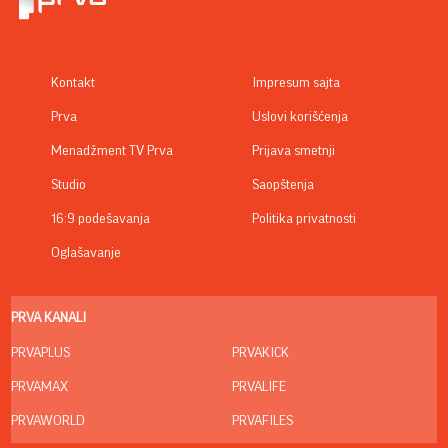
Kontakt
Impresum sajta
Prva
Uslovi korišćenja
Menadžment TV Prva
Prijava smetnji
Studio
Saopštenja
16:9 podešavanja
Politika privatnosti
Oglašavanje
PRVA KANALI
PRVAPLUS
PRVAKICK
PRVAMAX
PRVALIFE
PRVAWORLD
PRVAFILES