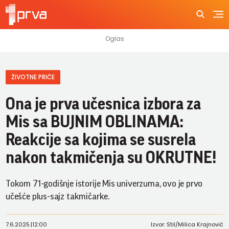
ŽIVOTNE PRIČE
Ona je prva učesnica izbora za
Mis sa BUJNIM OBLINAMA:
Reakcije sa kojima se susrela
nakon takmičenja su OKRUTNE!
Tokom 71-godišnje istorije Mis univerzuma, ovo je prvo
učešće plus-sajz takmičarke.
7.6.2025.
|
12:00
Izvor: Stil/Milica Krajnović