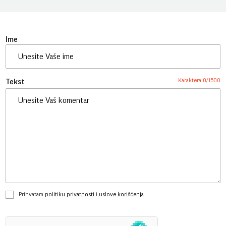
Ime
Karaktera:
0
/
1500
Tekst
Prihvatam
politiku privatnosti
i
uslove korišćenja