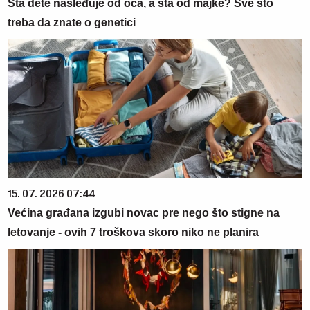
Šta dete nasleđuje od oca, a šta od majke? Sve što
treba da znate o genetici
15. 07. 2026 07:44
Većina građana izgubi novac pre nego što stigne na
letovanje - ovih 7 troškova skoro niko ne planira