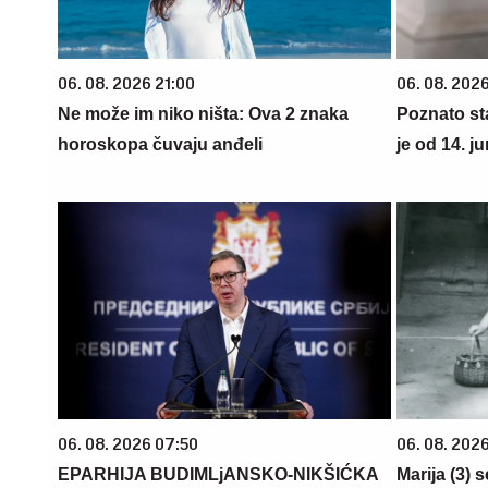
06. 08. 2026 21:00
06. 08. 2026
Ne može im niko ništa: Ova 2 znaka
Poznato st
horoskopa čuvaju anđeli
je od 14. j
06. 08. 2026 07:50
06. 08. 202
EPARHIJA BUDIMLjANSKO-NIKŠIĆKA
Marija (3) 