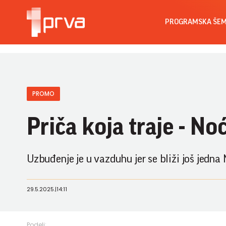
PROGRAMSKA ŠE
PROMO
Priča koja traje - No
Uzbuđenje je u vazduhu jer se bliži još jedna 
29.5.2025.
|
14:11
Podeli: