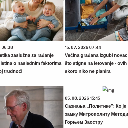
6 06:38
15. 07. 2026 07:44
netika zaslužna za rađanje
Većina građana izgubi novac
 Istina o naslednim faktorima
što stigne na letovanje - ovih
oj trudnoći
skoro niko ne planira
05. 08. 2026 15:45
Сазнања „Политике”: Ко је
замку Митрополиту Методиј
Горњем Заостру