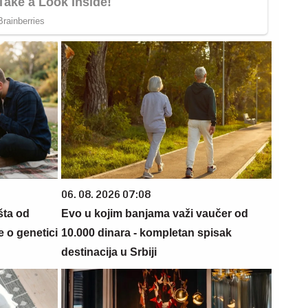
06. 08. 2026 07:08
šta od
Evo u kojim banjama važi vaučer od
 o genetici
10.000 dinara - kompletan spisak
destinacija u Srbiji