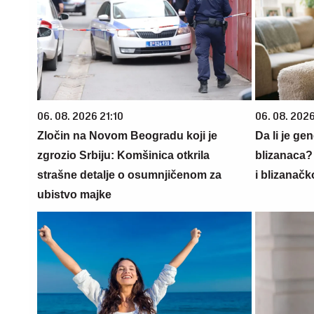
06. 08. 2026 21:10
06. 08. 202
Zločin na Novom Beogradu koji je
Da li je ge
zgrozio Srbiju: Komšinica otkrila
blizanaca?
strašne detalje o osumnjičenom za
i blizanačk
ubistvo majke