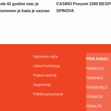
sle 42 godine otac je
CASINO Preuzmi 1500 BES
zanemeo je kada je saznao
SPINOVA
Impresum sajta
PRVA KANALI
Uslovi korišćenja
PRVAPLUS
Prijava smetnji
PRVAMAX
Saopštenja
PRVAWORLD
Politika privatnosti
PRVAKICK
PRVALIFE