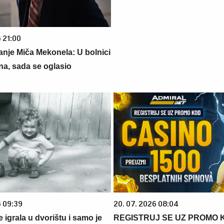
 21:00
anje Miča Mekonela: U bolnici
una, sada se oglasio
6 09:39
20. 07. 2026 08:04
se igrala u dvorištu i samo je
REGISTRUJ SE UZ PROMO 