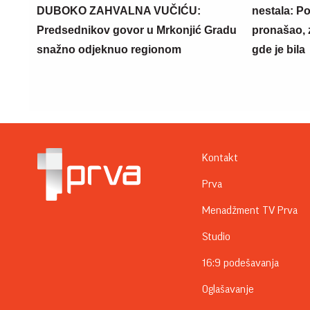
DUBOKO ZAHVALNA VUČIĆU:
nestala: Po
Predsednikov govor u Mrkonjić Gradu
pronašao, 
snažno odjeknuo regionom
gde je bila
Kontakt
Prva
Menadžment TV Prva
Studio
16:9 podešavanja
Oglašavanje