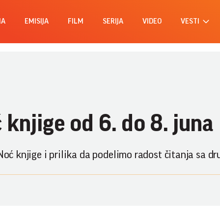
MA
EMISIJA
FILM
SERIJA
VIDEO
VESTI
ć knjige od 6. do 8. juna
Noć knjige i prilika da podelimo radost čitanja sa d